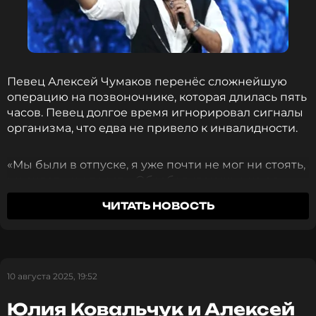
Певец Алексей Чумаков перенёс сложнейшую
операцию на позвоночнике, которая длилась пять
часов. Певец долгое время игнорировал сигналы
организма, что едва не привело к инвалидности.
«Мы были в отпуске, я уже почти не мог ни стоять,
ни сидеть, ни лежать. Обезболивающие из-за
частого употребления перестали действовать. Я
ЧИТАТЬ НОВОСТЬ
бы так и старался не портить семье поездку, но
Юля настояла, прервала отпуск и отвезла меня в
больницу», — рассказал Чумаков «
СтарХиту
».
10 августа 2025, 19:52
Оказалось, что у артиста «лопнули и развалились
два диска. Один пережал крупный нерв, а второй
Юлия Ковальчук и Алексей
— спинной мозг»».