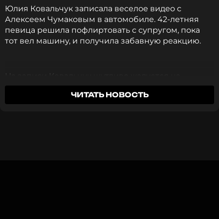
Юлия Ковальчук записала веселое видео с
Алексеем Чумаковым в автомобиле. 42-летняя
певица решила пофлиртовать с супругом, пока
тот вел машину, и получила забавную реакцию.
ССЫЛКА
На записи Ковальчук шутливо жалуется на
занятость мужа. Бывшая солистка «Блестящих»
ЧИТАТЬ НОВОСТЬ
кокетливо спросила:
«Водителя себе нашла. Еле
вообще забукировала. Постоянно занят. Как
можно вас ангажировать на ближайшие
поездки?»
Чумаков тут же ответил одним словом:
«Любя!»
Юлия Ковальчук заявила, что может
простить измены Алексея Чумакова
1 год назад
Новость по теме >