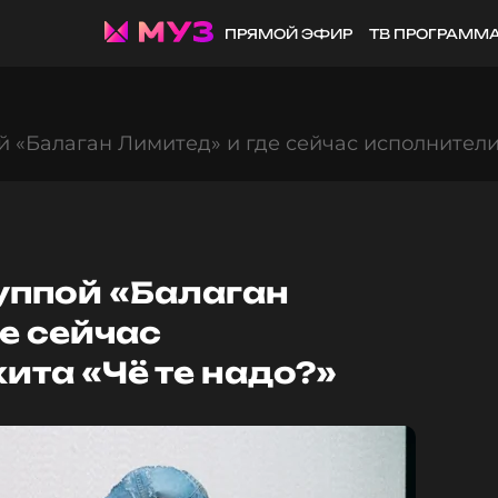
ПРЯМОЙ ЭФИР
ТВ ПРОГРАММ
ой «Балаган Лимитед» и где сейчас исполнители
руппой «Балаган
е сейчас
ита «Чё те надо?»