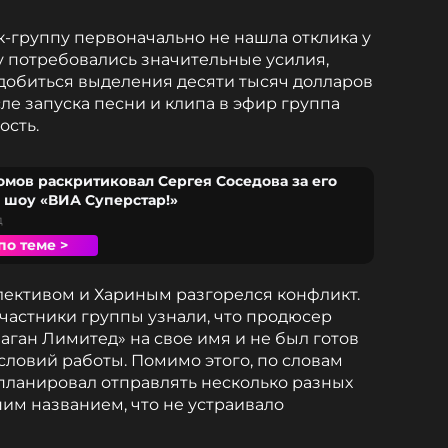
-группу первоначально не нашла отклика у
ну потребовались значительные усилия,
 добиться выделения десяти тысяч долларов
ле запуска песни и клипа в эфир группа
ость.
мов раскритиковал Сергея Соседова за его
 шоу «ВИА Суперстар!»
д
по теме >
ллективом и Хариным разгорелся конфликт.
частники группы узнали, что продюсер
аган Лимитед» на свое имя и не был готов
условий работы. Помимо этого, по словам
 планировал отправлять несколько разных
ним названием, что не устраивало