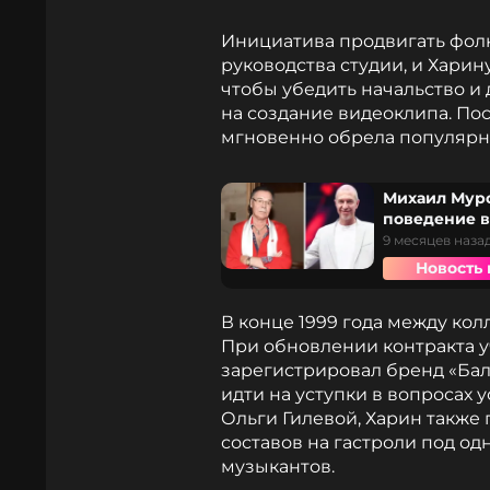
Инициатива продвигать фолк
руководства студии, и Хари
чтобы убедить начальство и
на создание видеоклипа. Пос
мгновенно обрела популярн
Михаил Муро
поведение в
9 месяцев наза
Новость 
В конце 1999 года между ко
При обновлении контракта у
зарегистрировал бренд «Бал
идти на уступки в вопросах 
Ольги Гилевой, Харин также
составов на гастроли под од
музыкантов.