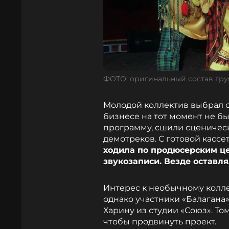
ФОТО: оригинальный состав гру
Молодой коллектив выбрал с
бизнесе на тот момент не б
программу, сшили сценичес
демотреков. С готовой кассе
ходила по продюсерским це
звукозаписи. Везде оставл
Интерес к необычному колле
однако участники «Балаган
Харину из студии «Союз». Т
чтобы продвинуть проект.