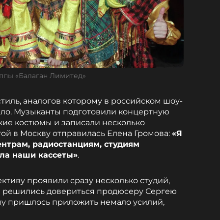
ппы «Балаган Лимитед»
тиль, аналогов которому в российском шоу-
ыло. Музыканты подготовили концертную
кие костюмы и записали несколько
той в Москву отправилась Елена Громова:
«Я
нтрам, радиостанциям, студиям
яла наши кассеты»
.
ктиву проявили сразу несколько студий,
а» решились довериться продюсеру Сергею
ому пришлось приложить немало усилий,