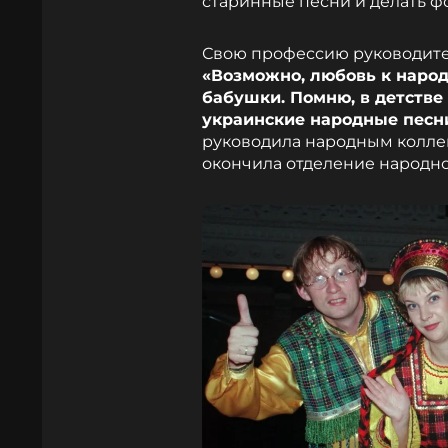
старинные песни и делать 
Свою профессию руководите
«Возможно, любовь к наро
бабушки. Помню, в детстве
украинские народные песн
руководила народным коллек
окончила отделение народно