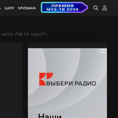
А
ШОУ
МУЗЫКА
 хита «Чё те надо?»