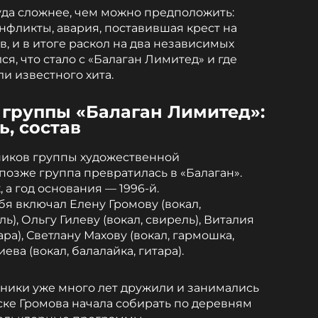
уда сложнее, чем можно предположить:
нфликты, авария, поставившая крест на
в, и в итоге раскол на два независимых
ся, что стало с «Балаган Лимитед» и где
и известного хита.
 группы «Балаган Лимитед»:
ь, состав
ников группы художественной
позже группа превратилась в «Балаган».
а год основания — 1996-й.
бя включал Елену Громову (вокал,
), Ольгу Гилеву (вокал, свирель), Виталия
ара), Светлану Махову (вокал, гармошка,
ва (вокал, балалайка, гитара).
тники уже много лет дружили и занимались
ке Громова начала собирать по деревням