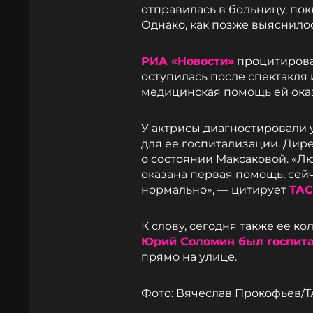
отправилась в больницу, пок
Однако, как позже выяснилос
РИА «Новости»
процитирова
оступилась после спектакля 
медицинская помощь ей оказ
У актрисы диагностировали
для ее госпитализации. Дире
о состоянии Максаковой. «Л
оказана первая помощь, сейч
нормально», — цитирует
ТА
К слову, сегодня также ее к
Юрий Соломин был госпит
прямо на улице.
Фото: Вячеслав Прокофьев/Т