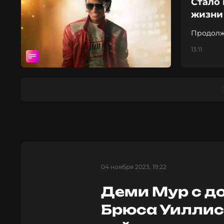
Стало 
жизни
Продолже
конце 20
13:11
04 ноября 2023, 19:22
Деми Мур с д
Брюса Уиллиса