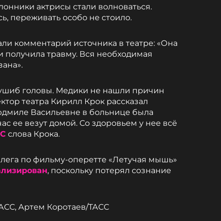
лонники актрисы стали волноваться.
ь, переживать особо не стоило.
ли комментарий источника в театре: «Она
и получила травму. Вся необходимая
ана».
 ушиб головы. Медики не нашли причин
ктор театра Кирилл Крок рассказал
юдмиле Васильевне в больнице была
ас ее везут домой. Со здоровьем у нее всё
СС
слова Крока.
оллега по фильму-оперетте «Летучая мышь»
ализирован
, поскольку потерял сознание
АСС, Артем Коротаев/ТАСС