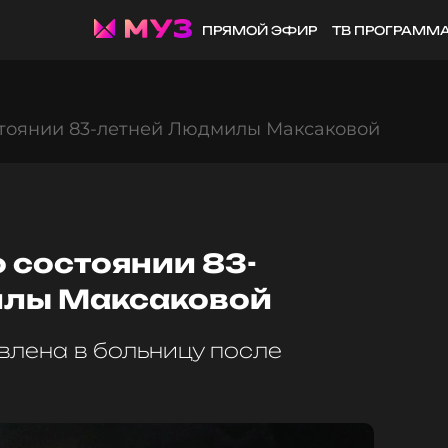
ПРЯМОЙ ЭФИР
ТВ ПРОГРАММ
остоянии 83-летней Людмилы Максаковой
о состоянии 83-
илы Максаковой
влена в больницу после