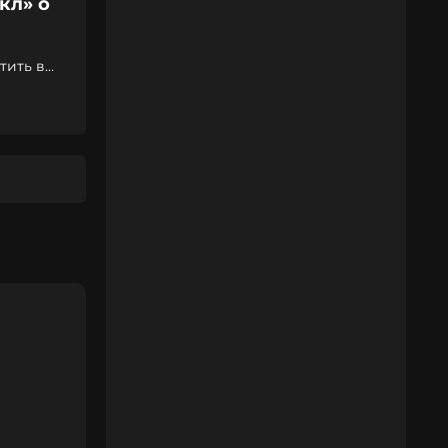
кл» о
тить в