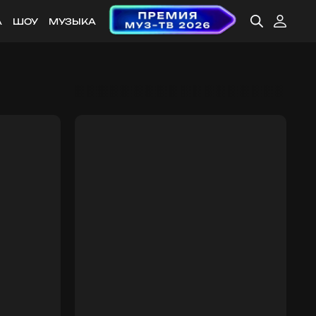
А
ШОУ
МУЗЫКА