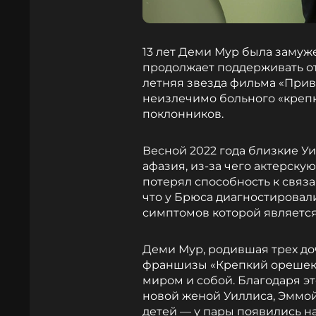
13 лет Деми Мур была замуж
продолжает поддерживать от
летняя звезда фильма «Приви
неизлечимо больного «крепк
поклонников.
Весной 2022 года близкие У
афазия, из-за чего актерску
потерял способность к связа
что у Брюса диагностирова
симптомов которой является
Деми Мур, родившая трех доч
франшизы «Крепкий орешек»,
миром и собой. Благодаря эт
новой женой Уиллиса, Эммой
детей — у пары появились на