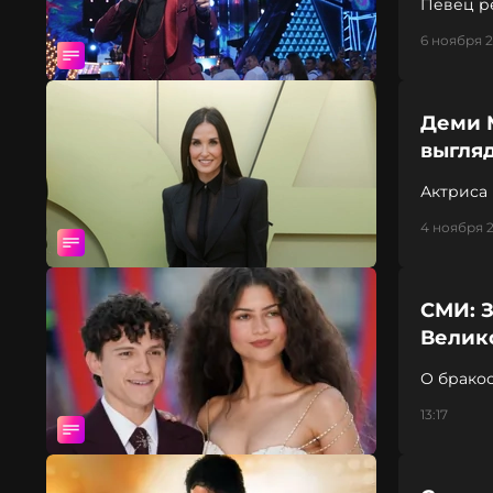
Певец р
6 ноября 2
Деми М
выгляд
Актриса 
4 ноября 2
СМИ: З
Велик
О бракос
13:17