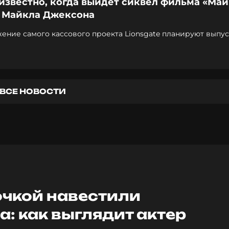
известно, когда выйдет сиквел фильма «Май
 Майкла Джексона
ние самого кассового проекта Lionsgate планируют выпус
27 — первой половине 2028 года
ВСЕ НОВОСТИ
очкой навестили
: как выглядит актер