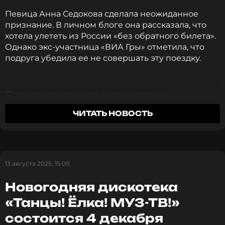
Певица Анна Седокова сделала неожиданное
признание. В личном блоге она рассказала, что
хотела улететь из России «без обратного билета».
Однако экс-участница «ВИА Гры» отметила, что
подруга убедила ее не совершать эту поездку.
Седокова не уточнила, в какую страну
планировала отправиться и по какой причине.
ЧИТАТЬ НОВОСТЬ
Однако в последний момент звезда изменила
свое решение.
«Сегодня ночью решила улететь без обратного
билета. Через две минуты после принятого
13 августа 2025, 15:09
решения сообщение от подруги: "А что у вас
Новогодняя дискотека
пишут, что нет света?"», – написала Анна в
соцсетях и показала скриншот переписки.
«Танцы! Ёлка! МУЗ-ТВ!»
состоится 4 декабря
«Пока здесь страшная паника, ничего не работает,