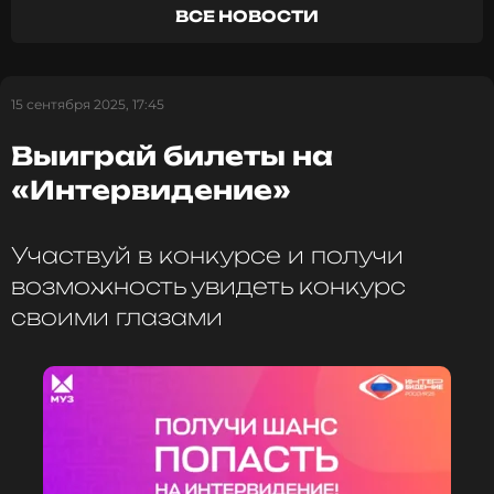
«Щелкунчике» исполнят Елизавета Кокорева и
ВСЕ НОВОСТИ
Даниил Потапцев.
ФОТО: ТАСС
15 сентября 2025, 17:45
Выиграй билеты на
«Интервидение»
Смотрите нас в Likee, чтобы
оставаться в курсе событий
Участвуй в конкурсе и получи
ПОДПИСАТЬСЯ
возможность увидеть конкурс
своими глазами
ССЫЛКА