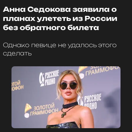
Анна Седокова заявила о
Реклама:
планах улететь из России
Фонд сохранения и поддержки культурного
наследия и развития национальной и мировой
без обратного билета
культуры «Традиции искусства»
ИНН 7814815735
Однако певице не удалось этого
сделать
ФОТО: МУЗ-ТВ
Читайте нас в Одноклассниках,
чтобы оставаться в курсе событий
ПОДПИСАТЬСЯ
ССЫЛКА