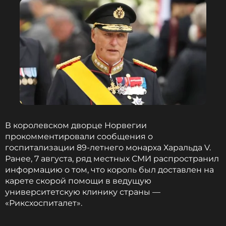
Эти комментарии прочла Фокс, решив ответить в
личном блоге о том, какой посыл она вложила в
свой выход на костюмированную вечеринку. Она
В королевском дворце Норвегии
подчеркнула, что это не костюм, а заявление.
прокомментировали сообщения о
госпитализации 89-летнего монарха Харальда V.
Ранее, 7 августа, ряд местных СМИ распространил
информацию о том, что король был доставлен на
Образ нежного розового костюма,
карете скорой помощи в ведущую
забрызганного кровью, является одним из
университетскую клинику страны —
самых запоминающихся сопоставлений в
«Риксхоспиталет».
современной истории. Красота и ужас.
Самообладание и опустошение. Ее (Жаклин