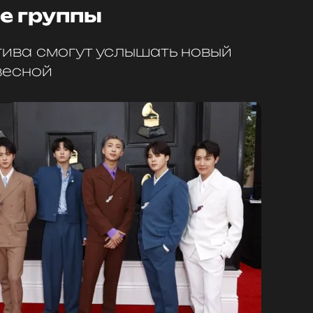
е группы
ива смогут услышать новый
весной