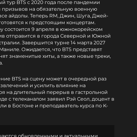
й тур BTS с 2020 года после пандемии
 призывов на обязательную военную
се айдолы. Теперь RM, Джин, Шуга, Джей-
 готовятся к предстоящим концертам.
оу состоится 9 апреля в южнокорейском
тив отправится в города Северной и Южной
тралии. Завершится турне 14 марта 2027
Маниле. Ожидается, что BTS представят
ят знаменитые хиты, а также новые треки,
а.
ение BTS на сцену может в очередной раз
звлечений и усилить влияние на
ря на длительный перерыв в гастрольной
еде с телеканалом заявил Рэй Сеол, доцент в
и в Бостоне и преподаватель курса по K-
ащаются обновленными и актуальными.