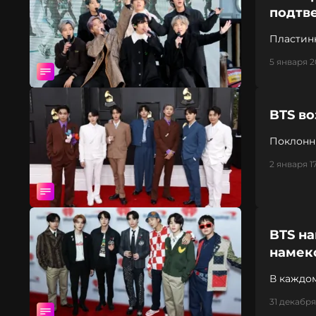
подтв
Пластин
5 января 2
BTS во
Поклонн
2 января 1
BTS н
намек
В каждом
31 декабря