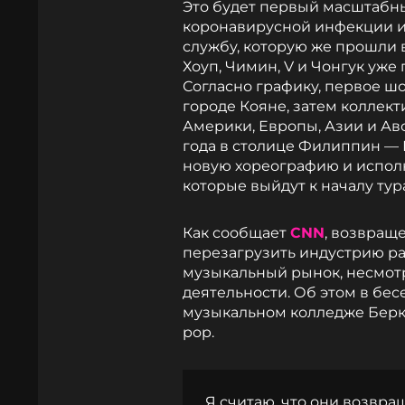
Это будет первый масштабны
коронавирусной инфекции и
службу, которую же прошли в
Хоуп, Чимин, V и Чонгук уже
Согласно графику, первое ш
городе Кояне, затем коллек
Америки, Европы, Азии и Авс
года в столице Филиппин — 
новую хореографию и исполн
которые выйдут к началу тур
Как сообщает
CNN
, возвращ
перезагрузить индустрию ра
музыкальный рынок, несмот
деятельности. Об этом в бес
музыкальном колледже Беркл
pop.
Я считаю, что они возвр