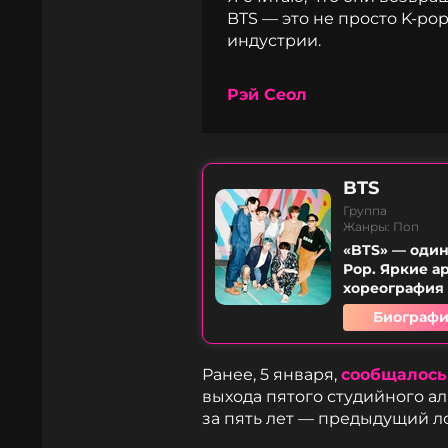
BTS — это не просто K-po
индустрии.
Рэй Сеол
BTS
Группа
Жанры: Поп
«BTS» — один
Pop. Яркие а
хореография 
Биографи
Ранее, 5 января,
сообщалось
выхода пятого студийного а
за пять лет — предыдущий л