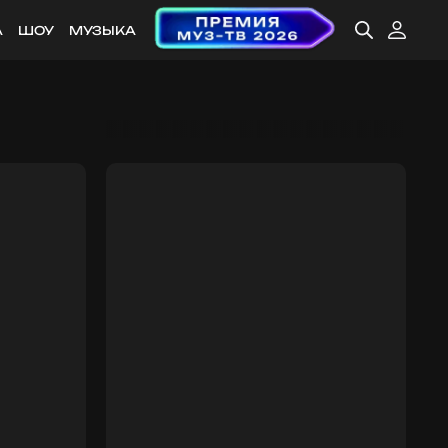
А
ШОУ
МУЗЫКА