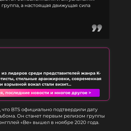
p группа, а настоящая движущая сила
 из лидеров среди представителей жанра K-
ртисты, стильные аранжировки, современная
и взрывной вокал стали визит...
я, последние новости и многое другое >
, что BTS официально подтвердили дату
льбома. Он станет первым релизом группы
онгплей «Be» вышел в ноябре 2020 года.