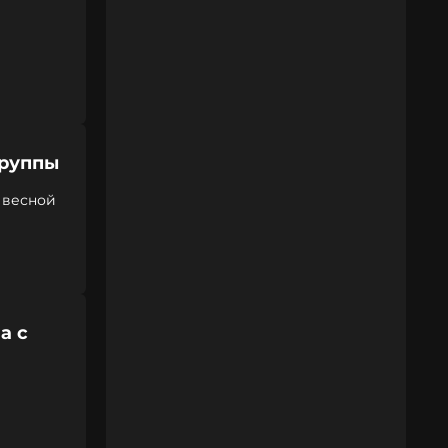
группы
 весной
а с