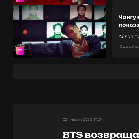
Чонгук
показа
Айдол го
10 декабря
02 января 2026, 17:37
BTS возвращаю