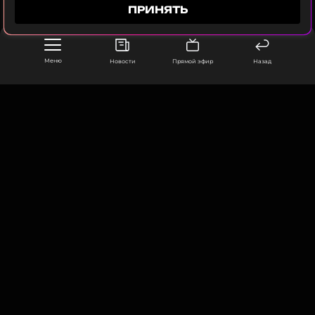
ПОДПИСАТЬСЯ
ПРИНЯТЬ
Меню
Новости
Прямой эфир
Назад
ССЫЛКА
ООО «Муз ТВ Операционная компания» ИНН 7703679460
105066, город Москва,
улица Ольховская, д. 4, корп. 2
info@muz-tv.ru
+ 7(495) 213-18-68
КОНТАКТЫ
НОВОСТИ
ПОЛИТИКА КОНФИДЕНЦИАЛЬНОСТИ