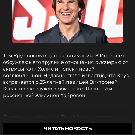
Том Круз вновь в центре внимания. В Интернете
обсуждаюь его трудные отношения с дочерью от
актрисы Кэти Холмс и поиски новой
возлюбленной. Недавно стало известно, что Круз
встречается с 25-летней певицей Викторией
Кэнал после слухов о романах с Шакирой и
россиянкой Эльсиной Хайровой.
По данным издания In Touch Weekly, актер
стремится завести еще одного ребенка и
ЧИТАТЬ НОВОСТЬ
планирует жить в Великобритании, чтобы