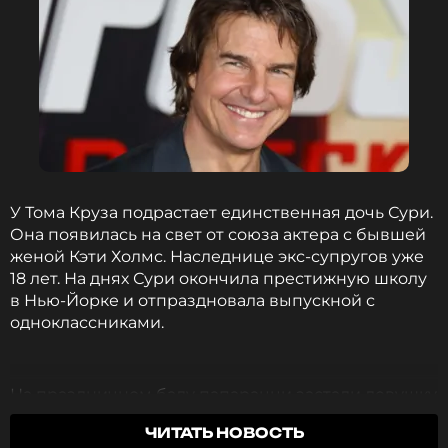
У Тома Круза подрастает единственная дочь Сури.
Она появилась на свет от союза актера с бывшей
женой Кэти Холмс. Наследнице экс-супругов уже
18 лет. На днях Сури окончила престижную школу
в Нью-Йорке и отпраздновала выпускной с
одноклассниками.
На праздничном балу папарацци застали девушку
в компании ее возлюбленного Тоби Коэна.
ЧИТАТЬ НОВОСТЬ
Известно, что он начинающий музыкант и