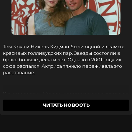
Смотрите нас в Likee, чтобы
оставаться в курсе событий
ПОДПИСАТЬСЯ
Том Круз и Николь Кидман были одной из самых
красивых голливудских пар. Звезды состояли в
браке больше десяти лет. Однако в 2001 году их
ССЫЛКА
союз распался. Актриса тяжело переживала это
расставание.
Как призналась Николь, период развода совпал со
съемками фильма «Комната страха». Актриса
ЧИТАТЬ НОВОСТЬ
отказалась от участия в картине, которая вышла
на экраны в 2002 году. Ее роль исполнила Джоди
Фостер.