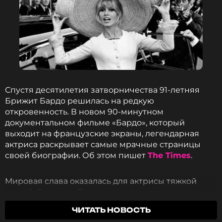
Спустя десятилетия затворничества 91-летняя
Брижит Бардо решилась на редкую
откровенность. В новом 90-минутном
документальном фильме «Бардо», который
выходит на французские экраны, легендарная
актриса раскрывает самые мрачные страницы
своей биографии. Об этом пишет
The Times
.
Мировая слава оказалась для актрисы тяжкой
ношей. В юности Бардо, ставшая символом
сексуальной революции 1960-х, боролась с
ЧИТАТЬ НОВОСТЬ
глубокой депрессией и одиночеством.
«Каждое