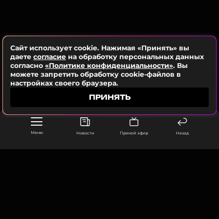
На днях суд в Люксембурге пришел в выводу, что
Джоли обязана вернуть 10% французской
недвижимости, поскольку о браке и партнерстве
речи после развода, безусловно, быть не может.
Сайт использует cookie. Нажимая «Принять» вы
Об этом сообщило издание
РageSix
.
даете
согласие
на обработку персональных данных
согласно
«Политике конфиденциальности»
. Вы
можете запретить обработку cookie-файлов в
настройках своего браузера.
ПРИНЯТЬ
Меню
Новости
Прямой эфир
Назад
ООО «Муз ТВ Операционная компания» ИНН 7703679460
105066, город Москва,
улица Ольховская, д. 4, корп. 2