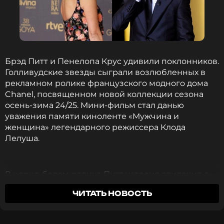
Брэд Питт и Пенелопа Крус удивили поклонников.
Голливудские звезды сыграли возлюбленных в
рекламном ролике французского модного дома
Chanel, посвященном новой коллекции сезона
осень-зима 24/25. Мини-фильм стал данью
уважения памяти киноленте «Мужчина и
женщина» легендарного режиссера Клода
Лелуша.
В черно-белом ролике Питт устроил свидание с
Крус. Актеры сначала появились в машине, а
ЧИТАТЬ НОВОСТЬ
затем направились в ресторан на романтический
ужин. 60-летний Брэд предстал в свитере и
классической белой рубашке, а 49-летняя