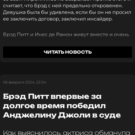
считает, что Брэд с ней предельно откровенен.
Девушка была бы удивлена, если бы он не просил
ее заключить договор, заключил инсайдер.
Брэд Питт и Инес де Рамон живут вместе и очень
редко появляются на публике: пара не любит
публичности. Согласно слухам, в будущем
ЧИТАТЬ НОВОСТЬ
возлюбленные планируют завести ребенка.
Ранее стало известно о том, какие пластические
операции сделал Брэд Питт.
06 февраля 2024, 22:04
ФОТО: ТАСС
Брэд Питт впервые за
долгое время победил
Анджелину Джоли в суде
Читайте нас в ВКонтакте, чтобы
оставаться в курсе событий
Как выяснилось, актриса обманула
ПОДПИСАТЬСЯ