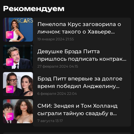
Пенелопа выбрала стильный total-black образ и
Рекомендуем
макияж с акцентом на глаза.
Пенелопа Крус заговорила о
личном: такого о Хавьере
Бардеме никто не знал
19 января 2024 21:55
Девушке Брэда Питта
пришлось подписать контракт
о неразглашении: что
27 февраля 2024 04:15
скрывает актер
Брэд Питт впервые за долгое
время победил Анджелину
Джоли в суде
6 февраля 2024 22:04
СМИ: Зендея и Том Холланд
сыграли тайную свадьбу в
Великобритании
7 августа 13:17
Даже через экран чувствуется, что страсти между
звездами разгорелись нешуточные. Однако о