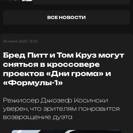
оставаться в курсе событий
ПОДПИСАТЬСЯ
ВСЕ НОВОСТИ
26 июня 2025, 13:53
ССЫЛКА
Бред Питт и Том Круз могут
сняться в кроссовере
проектов «Дни грома» и
«Формулы-1»
Режиссер Джозеф Косински
уверен, что зрителям понравится
возвращение дуэта