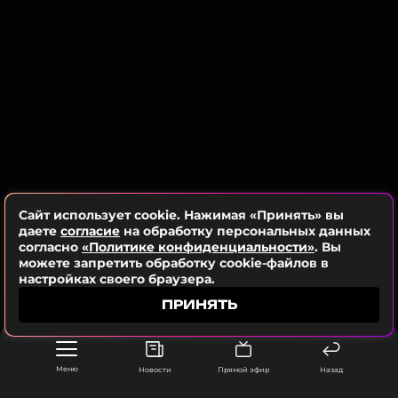
поприветствовали друг друга и обнялись. После
этого Питт что-то рассказывал Крузу показывая на
болид «Формулы-1». Том с интересом слушал и
ССЫЛКА
разглядывал гоночную машину.
Сайт использует cookie. Нажимая «Принять» вы
даете
согласие
на обработку персональных данных
согласно
«Политике конфиденциальности»
. Вы
можете запретить обработку cookie-файлов в
настройках своего браузера.
ПРИНЯТЬ
Меню
Новости
Прямой эфир
Назад