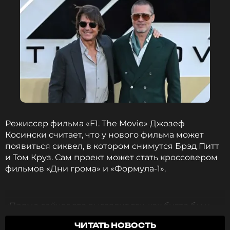
Режиссер фильма «F1. The Movie» Джозеф
Косински считает, что у нового фильма может
появиться сиквел, в котором снимутся Брэд Питт
и Том Круз. Сам проект может стать кроссовером
фильмов «Дни грома» и «Формула-1».
«Прямо сейчас это выглядит так, как будто бы у
Коула Трикла, который был персонажем Тома
ЧИТАТЬ НОВОСТЬ
Круза в «Днях грома», была в прошлом история с