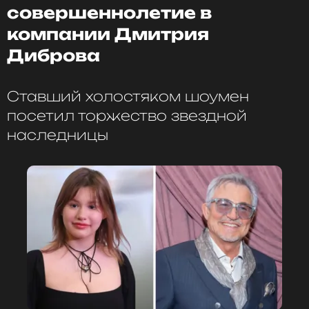
совершеннолетие в
компании Дмитрия
Диброва
Читайте нас в ВКонтакте, чтобы
оставаться в курсе событий
Ставший холостяком шоумен
ПОДПИСАТЬСЯ
посетил торжество звездной
наследницы
ССЫЛКА