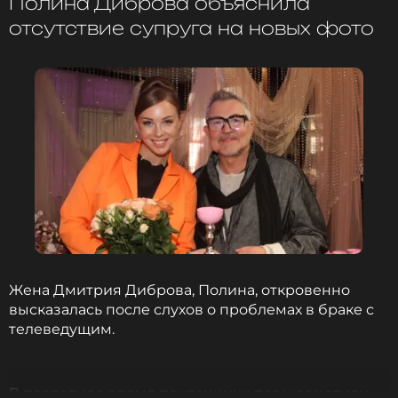
Полина Диброва объяснила
человек талантлив во всем»
, — поделились
отсутствие супруга на новых фото
артистки.
ФОТО: ТАСС
Читайте нас в Одноклассниках,
чтобы оставаться в курсе событий
ПОДПИСАТЬСЯ
Жена Дмитрия Диброва, Полина, откровенно
ССЫЛКА
высказалась после слухов о проблемах в браке с
телеведущим.
В последнее время поклонники пары заметили,