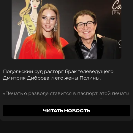
Подольский суд расторг брак телеведущего
Дмитрия Диброва и его жены Полины.
«Печать о разводе ставится в паспорт, этой печати
не существует ни в сердце, ни в душе. Его сердце
и душа остаются открытыми для Полины и детей.
ЧИТАТЬ НОВОСТЬ
Он навсегда сохранит тепло и счастье, которое
было все эти годы», — приводит слова адвоката
Дирова Александр Добровинский
РЕН ТВ
.