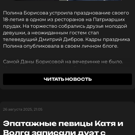
Полина Борисова устроила празднование своего
18-летия в одном из ресторанов на Патриарших
прудах. На торжество собрались друзья молодой
девушки, а неожиданным гостем стал
телеведущий Дмитрий Дибров. Кадры праздника
Полина опубликовала в своем личном блоге.
Самой Даны Борисовой на вечеринке не было.
Именинница появилась в обтягивающем платье,
которое показало результаты недавно сделанной
ЧИТАТЬ НОВОСТЬ
пластической операции.
Встреча Диброва с Полиной прошла в теплой
атмосфере. Шоумен поздравил девушку и
26 августа 2025, 21:05
спросил о матери. Разговор напомнил участникам
о давних временах — Полина рассказала, что
Эпатажные певицы Катя и
телеведущий общался с ней еще до рождения.
Дибров подтвердил эти воспоминания:
«Я тебя
Волга записали дуэт с