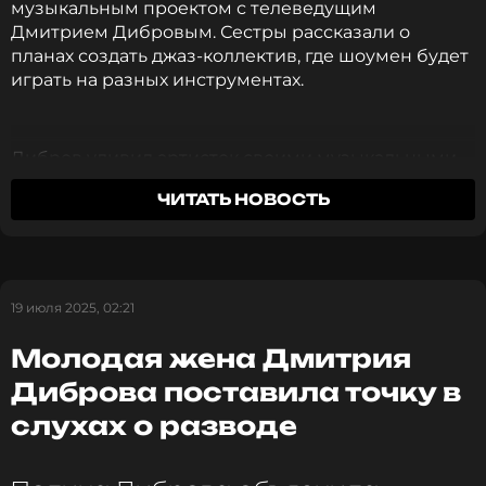
музыкальным проектом с телеведущим
ПОДПИСАТЬСЯ
Дмитрием Дибровым. Сестры рассказали о
планах создать джаз-коллектив, где шоумен будет
играть на разных инструментах.
ССЫЛКА
Дибров удивил артисток своими музыкальными
способностями.
«Оказалось, что Дмитрий —
ЧИТАТЬ НОВОСТЬ
мультиинструменталист. И мы быстренько
создали джаз-бенд, где он будет играть»
, —
объяснили исполнительницы. Телеведущий
владеет ударными инструментами и гитарой, а
также планирует участвовать в вокальных
19 июля 2025, 02:21
номерах.
Молодая жена Дмитрия
Творческий союз уже записал две песни, которые
Диброва поставила точку в
вскоре представят публике. Сестры признались,
слухах о разводе
что не ожидали такого разностороннего таланта
от коллеги.
«Просто мы не думали, что
настолько талантлив. Говорят же, талантливый