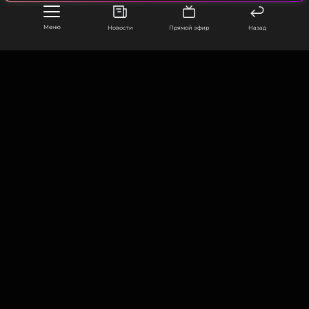
Меню
Новости
Прямой эфир
Назад
ООО «Муз ТВ Операционная компания» ИНН 7703679460
105066, город Москва,
улица Ольховская, д. 4, корп. 2
info@muz-tv.ru
+ 7(495) 213-18-68
КОНТАКТЫ
НОВОСТИ
ПОЛИТИКА КОНФИДЕНЦИАЛЬНОСТИ
ПОЛЬЗОВАТЕЛЬСКОЕ СОГЛАШЕНИЕ