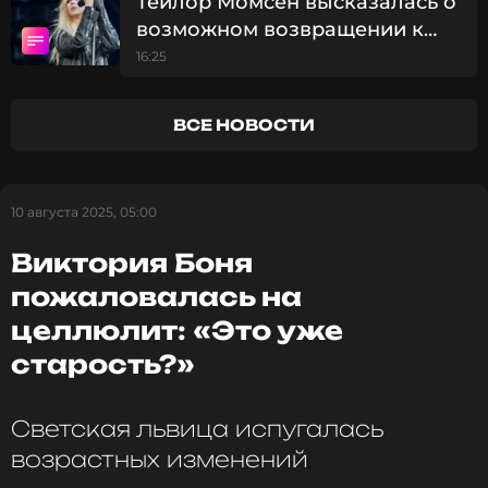
Тейлор Момсен высказалась о
возможном возвращении к
Смотрите нас в Likee, чтобы
роли Синди Лу Кто в сиквеле
16:25
оставаться в курсе событий
«Гринча»
ВСЕ НОВОСТИ
ПОДПИСАТЬСЯ
10 августа 2025, 05:00
ССЫЛКА
Виктория Боня
пожаловалась на
целлюлит: «Это уже
старость?»
Светская львица испугалась
возрастных изменений