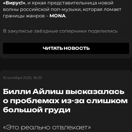
«Вирус!»
, и яркая представительница новой
ССЫЛКА
волны российской поп-музыки, которая ломает
границы жанров –
MONA
.
В закулисье звёздные соперники поделились
мнениями друг о друге, выразив восхищение и
отметив только положительные стороны.
ЧИТАТЬ НОВОСТЬ
Юрий Ступник (Вирус!):
«Я думаю, что если бы у
нас выходил фит с MONA, то это было бы какое-то
лиричное вступление от MONA и разрывчик от
15 октября 2025, 18:33
“Вирус!”».
Билли Айлиш высказалась
Ольга Лаки (Вирус!):
«Мы сегодня просто
о проблемах из-за слишком
побываем на концерте MONA. Мы посмотрим, как
она работает, оценим всю эту историю».
большой груди
MONA:
«Группа «Вирус!» очень часто играла на
«Это реально отвлекает»
маминой радиостанции, где она была