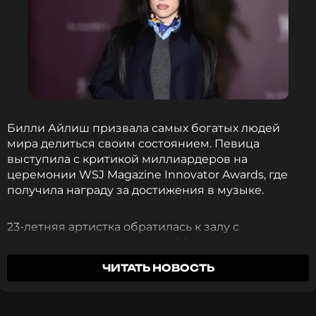
Билли Айлиш призвала самых богатых людей
мира делиться своим состоянием. Певица
выступила с критикой миллиардеров на
церемонии WSJ Magazine Innovator Awards, где
получила награду за достижения в музыке.
23-летняя артистка обратилась к залу с
неожиданным заявлением. Айлиш сказала, что
любит всех присутствующих, но среди гостей есть
ЧИТАТЬ НОВОСТЬ
люди с гораздо большим состоянием, чем у нее.
Певица задала прямой вопрос миллиардерам:
зачем им такое богатство?