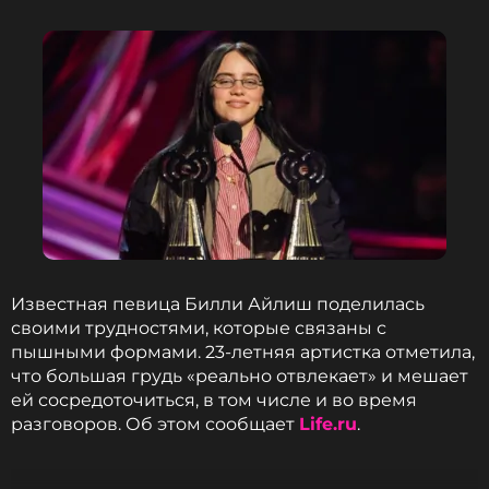
радиоведущей. «Ну, где же ручки?» любимая
песня моего детства».
Живые выступления артистов будет оценивать
звёздное жюри из разных поколений:
Николай
Басков, Яна Рудковская, МакSим
– от мэтров;
Ваня Дмитриенко, MIA BOYKA, Юля Гаврилина
–
от молодого поколения артистов. Именно они
решат, кто же станет победителем и заберёт
желанный трофей. Проводником в этом
музыкальном баттле будет постоянный ведущий
проекта харизматичный
Константин Анисимов
.
Известная певица Билли Айлиш поделилась
своими трудностями, которые связаны с
пышными формами. 23-летняя артистка отметила,
что большая грудь «реально отвлекает» и мешает
ей сосредоточиться, в том числе и во время
разговоров. Об этом сообщает
Life.ru
.