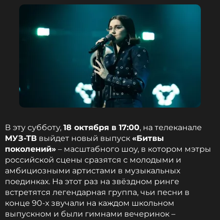
борется с изменением климата и массовым
голодом.
ФОТО: Legion-Media
Билли Айлиш рассказала о работе с
Джеймсом Кэмероном и приняла
сторону в споре о двери из
«Титаника»
9 месяцев назад
Новость по теме >
В эту субботу,
18 октября в 17:00
, на телеканале
МУЗ-ТВ
выйдет новый выпуск
«Битвы
поколений»
– масштабного шоу, в котором мэтры
Читайте нас в МАКСе, чтобы
российской сцены сразятся с молодыми и
оставаться в курсе событий
амбициозными артистами в музыкальных
поединках. На этот раз на звёздном ринге
ПОДПИСАТЬСЯ
встретятся легендарная группа, чьи песни в
конце 90-х звучали на каждом школьном
выпускном и были гимнами вечеринок –