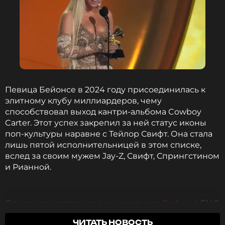
Певица Бейонсе в 2024 году присоединилась к
элитному клубу миллиардеров, чему
способствовал выход кантри-альбома Cowboy
Carter. Этот успех закрепил за ней статус иконы
поп-культуры наравне с Тейлор Свифт. Она стала
лишь пятой исполнительницей в этом списке,
вслед за своим мужем Jay-Z, Свифт, Спрингстином
и Рианной.
Основу ее состояния, оцениваемого
Forbes
в $148
млн дохода до налогов в 2025 году, составляет
ЧИТАТЬ НОВОСТЬ