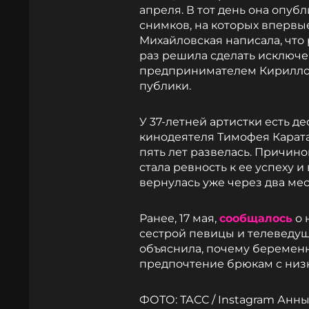
апреля. В тот день она опуб
снимков, на которых впервы
Михайловская написала, что 
раз решила сделать исключен
предпринимателем Кириллом
публики.
У 37-летней артистки есть д
кинодеятеля Тимофея Каратае
пять лет развелась. Причино
стала ревность к ее успеху 
вернулась уже через два мес
Ранее, 17 мая,
сообщалось
о 
сестрой певицы и телеведущ
объяснила, почему беремен
предпочтение брюкам с низк
ФОТО: ТАСС / Instagram Анн