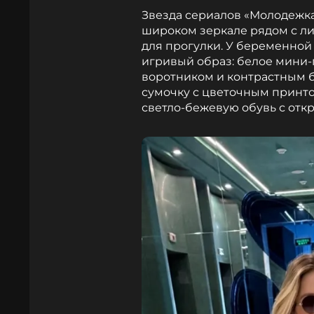
Звезда сериалов «Молодежка
широком зеркале рядом с ли
для прогулки. У беременной
игривый образ: белое мини-
воротником и контрастным б
сумочку с цветочным принто
светло-бежевую обувь с от