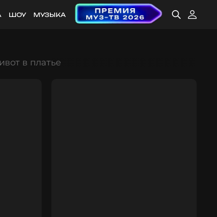
А
ШОУ
МУЗЫКА
вот в платье