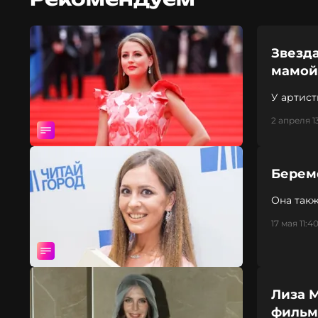
Звезд
мамой 
У артист
2 апреля 1
Берем
Она так
17 мая 11:4
Лиза М
фильм