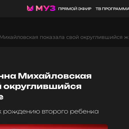
ПРЯМОЙ ЭФИР
ТВ ПРОГРАММ
Михайловская показала свой округлившийся жи
нна Михайловская
й округлившийся
е
 к рождению второго ребенка