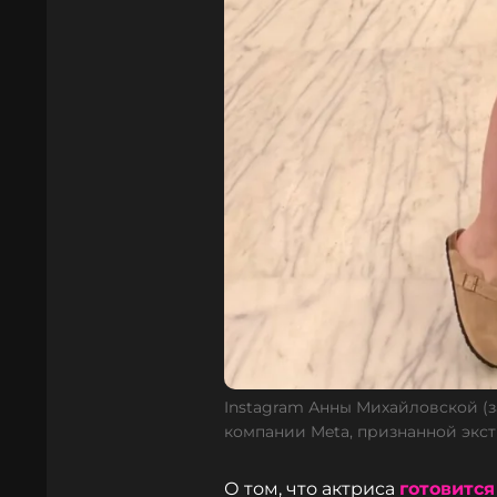
Instagram Анны Михайловской (
компании Meta, признанной экс
О том, что актриса
готовится