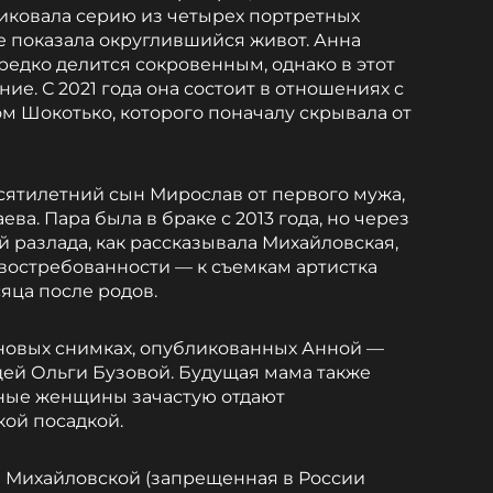
ликовала серию из четырех портретных
е показала округлившийся живот. Анна
редко делится сокровенным, однако в этот
ие. С 2021 года она состоит в отношениях с
 Шокотько, которого поначалу скрывала от
есятилетний сын Мирослав от первого мужа,
ва. Пара была в браке с 2013 года, но через
й разлада, как рассказывала Михайловская,
и востребованности — к съемкам артистка
яца после родов.
новых снимках, опубликованных Анной —
ей Ольги Бузовой. Будущая мама также
ные женщины зачастую отдают
ой посадкой.
ы Михайловской (запрещенная в России