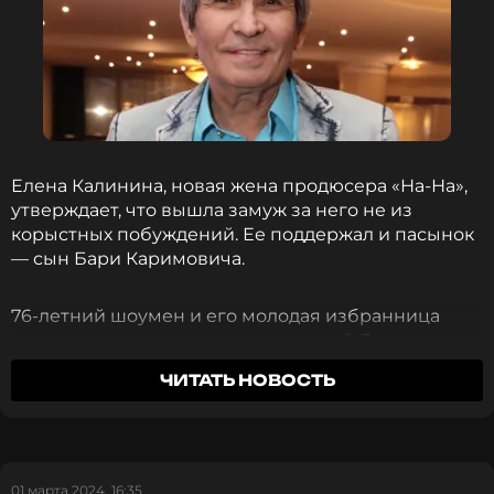
Елена Калинина, новая жена продюсера «На-На»,
утверждает, что вышла замуж за него не из
корыстных побуждений. Ее поддержал и пасынок
— сын Бари Каримовича.
76-летний шоумен и его молодая избранница
ответили на вопросы пользователей Сети.
Молодая супруга Алибасова-старшего рассказала,
ЧИТАТЬ НОВОСТЬ
что с его сыном у нее сложились теплые
взаимоотношения: он поздравил их со свадьбой и
подарил суперсовременный пылесос.
01 марта 2024, 16:35