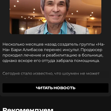
Несколько месяцев назад создатель группы «На-
На» Бари Алибасов перенес инсульт. Продюсер
проходил лечение и реабилитацию в больнице,
однако вскоре его оттуда забрала помощница.
Сегодня стало известно, что шоумен не может
общаться. Врачи поставили ему диагноз
«дизартрия» — при котором в результате
ЧИТАТЬ НОВОСТЬ
поражения мозга нарушается воспроизведение
звуков и искажение слов.
Как сообщает Telegram-канал
Shot
, после
Рекомендуем