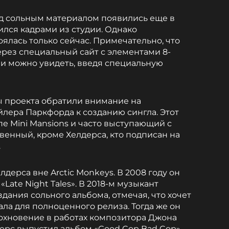
д сольным материалом появились еще в
ился кадрами из студии. Однако
ялась только сейчас. Примечательно, что
ерез специальный сайт с элементами 8-
сни можно увидеть, введя специальную
ы проекта обратили внимание на
лера Паркфорда к созданию сингла. Этот
пе Mini Mansions и часто выступающий с
ственный, кроме Хелдерса, кто подписан на
.
лдерса вне Arctic Monkeys. В 2008 году он
Late Night Tales». В 2018-м музыкант
здания сольного альбома, отмечая, что хочет
ла для полноценного релиза. Тогда же он
дохновение в работах композитора Джона
дерс выпустил альбом «Good Cop Bad Cop»