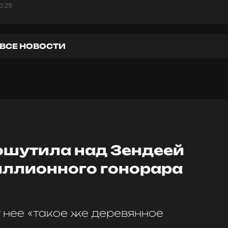
0:29
ВСЕ НОВОСТИ
ошутила над Зендеей
иллионного гонорара
у нее «такое же деревянное