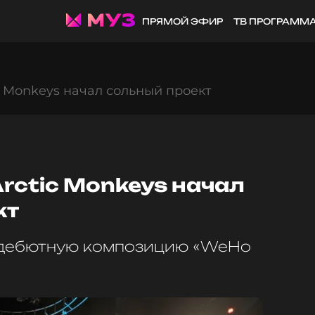
ПРЯМОЙ ЭФИР
ТВ ПРОГРАММ
 Monkeys начал сольный проект
rctic Monkeys начал
кт
 дебютную композицию «WeHo