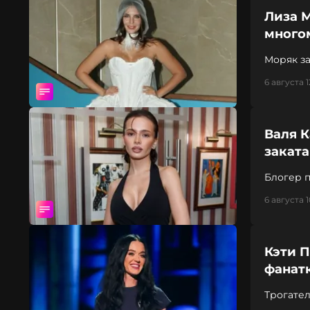
Лиза 
много
Моряк за
6 августа 1
Валя К
заката
Блогер 
6 августа 1
Кэти 
фанатк
Трогате