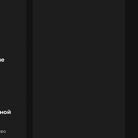
не
юной
ово