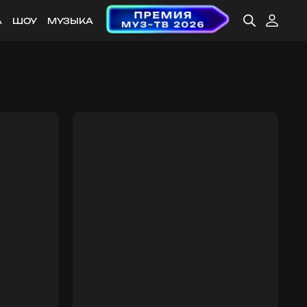
А
ШОУ
МУЗЫКА