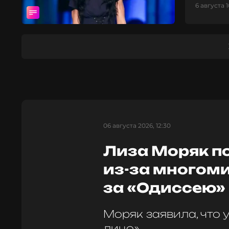
6 августа 1
06 августа 2026, 12:30
Лиза Моряк п
из-за многом
за «Одиссею»
Моряк заявила, что 
лицо»