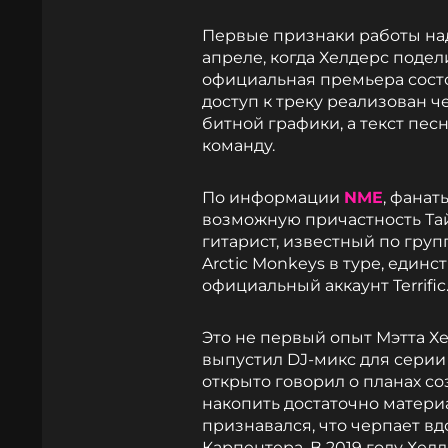
Первые признаки работы на
апреле, когда Хелдерс подел
официальная премьера состо
доступ к треку реализован ч
битной графики, а текст пе
команду.
По информации
NME
, фанат
возможную причастность Тай
гитарист, известный по груп
Arctic Monkeys в туре, един
официальный аккаунт Terrific
Это не первый опыт Мэтта Хе
выпустил DJ-микс для серии «
открыто говорил о планах со
накопить достаточно материа
признавался, что черпает в
Карпентера. В 2019 году Хел