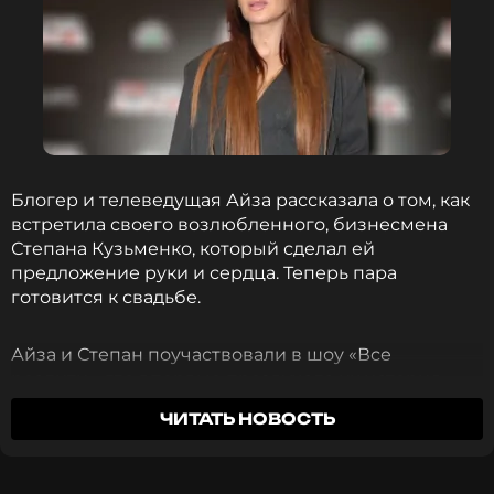
Блогер и телеведущая Айза рассказала о том, как
встретила своего возлюбленного, бизнесмена
Степана Кузьменко, который сделал ей
предложение руки и сердца. Теперь пара
готовится к свадьбе.
Айза и Степан поучаствовали в шоу «Все
реалити», где впервые прозвучала их история
знакомства. 40-летняя знаменитость
призналась
,
ЧИТАТЬ НОВОСТЬ
что до встречи со Степаном четыре года жила
одна. Она строила карьеру, занималась детьми и
садом, всегда была чем-то занята. Айза