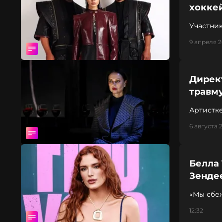
хокке
Участник
команде
9 апреля 2
Дирек
травм
Артистк
6 августа 
Белла
Зенде
«Мы сбе
12:32