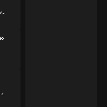
ой
ую
к»