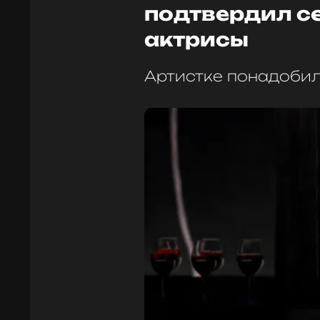
подтвердил с
актрисы
Артистке понадобил