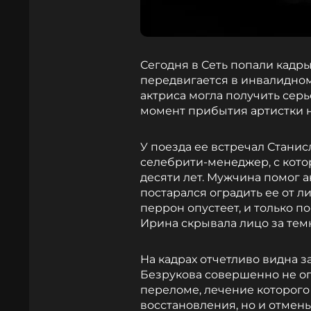
Сегодня в Сеть попали кадры
передвигается в инвалидном
актриса могла получить серь
момент прибытия артистки н
У поезда ее встречал Стани
селебрити-менеджер, с кото
десяти лет. Мужчина помог а
постарался оградить ее от л
перрон опустеет, и только п
Ирина скрывала лицо за тем
На кадрах отчетливо видна з
Безрукова совершенно не опи
переломе, лечение которого
восстановления, но и отмен