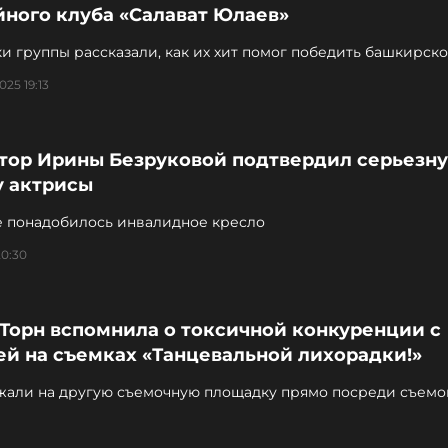
йного клуба «Салават Юлаев»
и группы рассказали, как их хит помог победить башкирск
025 19:13
тор Ирины Безруковой подтвердил серьезн
у актрисы
е понадобилось инвалидное кресло
20:30
 Торн вспомнила о токсичной конкуренции с
ей на съемках «Танцевальной лихорадки!»
жали на другую съемочную площадку прямо посреди съемо