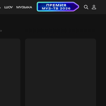
А
ШОУ
МУЗЫКА
»