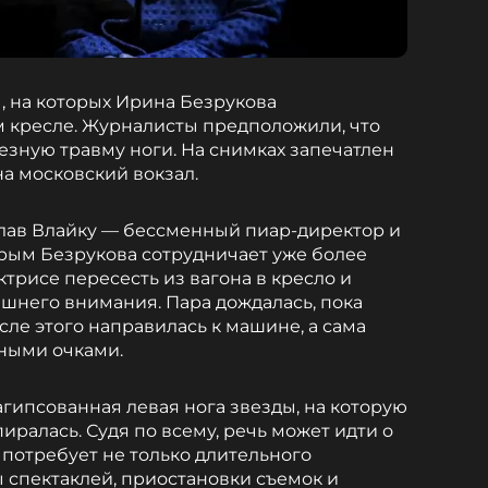
, на которых Ирина Безрукова
 кресле. Журналисты предположили, что
езную травму ноги. На снимках запечатлен
а московский вокзал.
слав Влайку — бессменный пиар-директор и
рым Безрукова сотрудничает уже более
ктрисе пересесть из вагона в кресло и
ишнего внимания. Пара дождалась, пока
осле этого направилась к машине, а сама
ными очками.
агипсованная левая нога звезды, на которую
ралась. Судя по всему, речь может идти о
 потребует не только длительного
ы спектаклей, приостановки съемок и