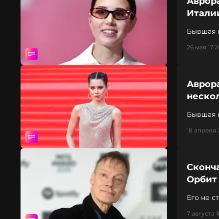
Аврор
Итали
Бывшая 
26 мая 17:2
Аврора
неско
Бывшая н
дорожк
18 апреля 
Сконч
Орбит
Его не с
7 августа 1