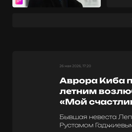
26 мая 2026, 17:20
Аврора Киба п
летним возлю
«Мой счастли
Бывшая невеста Леп
Рустамом Гаджиевы