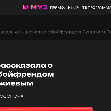
ПРЯМОЙ ЭФИР
ТВ ПРОГРАММ
казала о знакомстве с бойфрендом Рустамом 
рассказала о
 бойфрендом
джиевым
ересная»