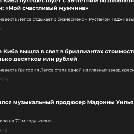
а Киба путешествует с 36-летним возлюблен
и: «Мой счастливый мужчина»
невеста Лепса отдыхает с бизнесменом Рустамом Гаджиев
0
 Киба вышла в свет в бриллиантах стоимос
лько десятков млн рублей
евеста Григория Лепса стала одной из главных звезд крас
и ММКФ
21:20
ался музыкальный продюсер Мадонны Уиль
тало на 70-м году жизни
6:43