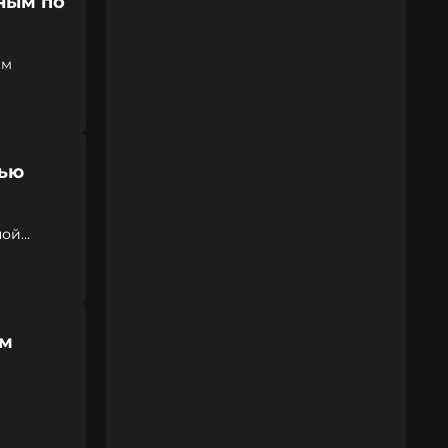
ным по
ым
тью
ной
ям