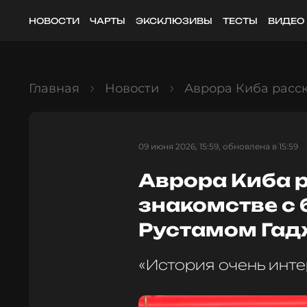
НОВОСТИ
ЧАРТЫ
ЭКСКЛЮЗИВЫ
ТЕСТЫ
ВИДЕО
Главная
Новости
Аврора Киба расс
09 июня 2026, 15:59, обновлена в 15:59
Аврора Киба 
знакомстве с
Рустамом Га
«История очень инт