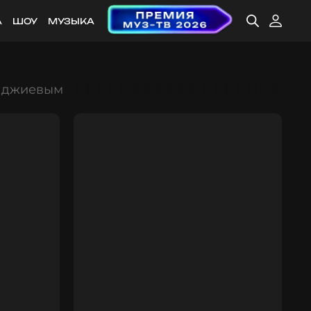
А
ШОУ
МУЗЫКА
Гаджиевым