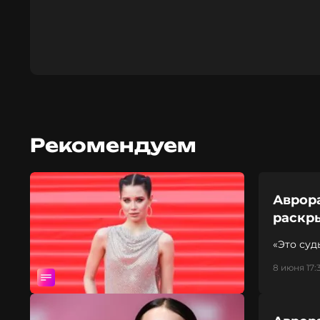
Рекомендуем
Аврора
раскр
«Это суд
8 июня 17: