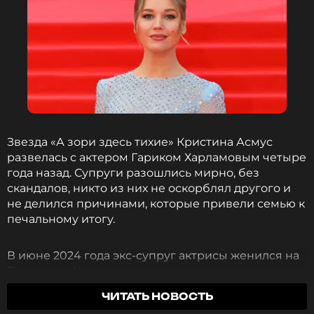
Звезда «А зори здесь тихие» Кристина Асмус
развелась с актером Гариком Харламовым четыре
года назад. Супруги разошлись мирно, без
скандалов, никто из них не оскорблял другого и
не делился причинами, которые привели семью к
печальному итогу.
В июне 2024 года экс-супруг актрисы женился на
Екатерине Ковальчук, которую многие называли
копией Асмус, и теперь сама Кристина пришла к
ЧИТАТЬ НОВОСТЬ
тому, что ей пора раскрыть некоторые