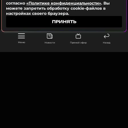
согласно
«Политике конфиденциальности»
. Вы
можете запретить обработку cookie-файлов в
Фото: Вадим Тараканов/ТАСС
настройках своего браузера.
ПРИНЯТЬ
Читайте нас в Одноклассниках,
чтобы оставаться в курсе событий
Меню
Новости
Прямой эфир
Назад
ПОДПИСАТЬСЯ
ССЫЛКА
ООО «Муз ТВ Операционная компания» ИНН 7703679460
105066, город Москва,
улица Ольховская, д. 4, корп. 2
info@muz-tv.ru
+ 7(495) 213-18-68
КОНТАКТЫ