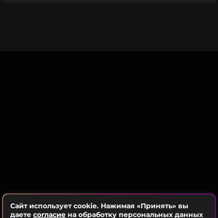
самый главный секрет, оказывается», – поделился
Гарик в беседе с
Voice.
ССЫЛКА
Харламов поделился, что иногда ему не хватает
времени на полноценный сон из-за плотного
графика съемок. Однако он старается не забывать
о своих увлечениях – видеоиграх и сборке
конструкторов. По словам Гарика, Екатерина
спокойно относится к его хобби, ведь она
прекрасно осознавала, за кого выходила замуж.
«Жена знала, за кого выходила замуж. Я уже
говорил, что сон у меня в очень маленьких
формах. Так как надо помимо съемок еще успевать
делать что-то домашнее. Что я делаю по дома? Ну,
как: приставка, собрать конструктор, погулять с
собаками и так далее. На это тоже требуется
время, поэтому засыпаешь под утро», – признался
Сайт использует cookie. Нажимая «Принять» вы
комик.
даете
согласие
на обработку персональных данных