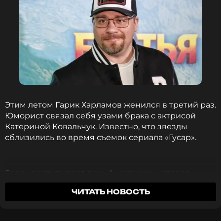
Этим летом Гарик Харламов женился в третий раз.
Юморист связал себя узами брака с актрисой
Катериной Ковальчук. Известно, что звезды
сблизились во время съемок сериала «Гусар».
Гарик воспитывает дочь Анастасию, которая
родилась от его союза с бывшей женой
ЧИТАТЬ НОВОСТЬ
Кристиной Асмус. Общих детей с Ковальчук у
комика пока нет. Астролог Юлия Гикис сообщила,
что мечты Харламова о прибавлении в семье