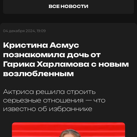
да! Вот это наша задача на следующий год», —
ВСЕ НОВОСТИ
передавал слова юмориста журнал
Hello!.
Фото: Михаил Терещенко/ТАСС
04 декабря 2024, 19:09
Кристина Асмус
Читайте нас в Одноклассниках,
познакомила дочь от
чтобы оставаться в курсе событий
Гарика Харламова с новым
ПОДПИСАТЬСЯ
возлюбленным
Актриса решила строить
серьезные отношения — что
ССЫЛКА
известно об избраннике