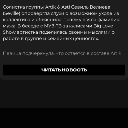
Музыкант, Певица, Актриса, Автор
Солистка группы Artik & Asti Севиль Велиева
Жанры: Поп
(Seville) опровергла слухи о возможном уходе из
Биография, последние новости
коллектива и объяснила, почему взяла фамилию
и многое другое >
мужа. В беседе с МУЗ-ТВ за кулисами Big Love
Show артистка поделилась своими мыслями о
Говоря о возможности записи песни с
работе в группе и семейных ценностях.
зарубежным артистом, SERYABKINA сказала, что
считает важным работу с отечественными
Певица подчеркнула, что остается в составе Artik
музыкантами — ей она отдает большее
& Asti. По словам Seville, на данный момент дуэт
предпочтение.
с Артемом Умрихиным (Artik) — лучшая часть ее
ЧИТАТЬ НОВОСТЬ
музыкальной карьеры.
Читайте ПОЛНОЕ интервью
SERYABKINA
в нашем материале
.
«Я остаюсь в коллективе, потому что я обожаю
эти отношения, которые есть между нами. И,
ФОТО: пресс-служба SERYABKINA
поверьте, не всё в этой жизни измеряется
деньгами»
, — заявила Велиева.
Читайте нас в Одноклассниках,
Певица выразила благодарность коллеге за
чтобы оставаться в курсе событий
феноменальную работу и признала, что