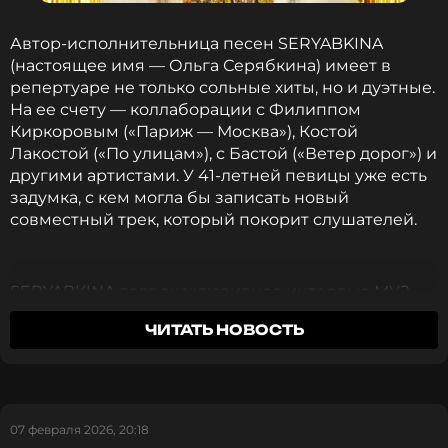
ССЫЛКА
Автор-исполнительница песен SERYABKINA
(настоящее имя — Ольга Серябкина) имеет в
репертуаре не только сольные хиты, но и дуэтные.
На ее счету — коллаборации с Филиппом
Киркоровым («Париж — Москва»), Костой
Лакостой («По улицам»), с Бастой («Ветер дорог») и
другими артистами. У 41-летней певицы уже есть
задумка, с кем могла бы записать новый
совместный трек, который покорит слушателей.
SERYABKINA дала эксклюзивное интервью МУЗ-
ТВ, в котором рассказала о трепетном отношении
ЧИТАТЬ НОВОСТЬ
к дуэтным песням. По ее словам, их
возникновению обычно предшествует
«эмоциональный момент, импульс», который
вдохновляет на создание.
07 февраля 2026, 20:18