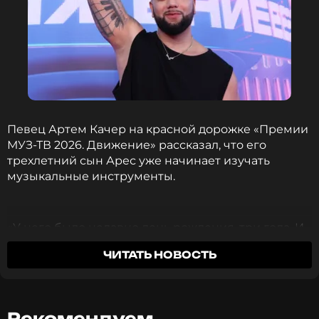
Певец Артем Качер на красной дорожке «Премии
МУЗ-ТВ 2026. Движение» рассказал, что его
трехлетний сын Арес уже начинает изучать
музыкальные инструменты.
«У него было недавно день рождения, три года. И
у меня один из гостей был саунд-продюсер Дима.
ЧИТАТЬ НОВОСТЬ
И он привез ему, наверное, пять или шесть
подарков и все были разные музыкальные
инструменты. Он просто ходит по дому, то гитара,
то барабаны, то флейта. Ему интересно их
Рекомендуем