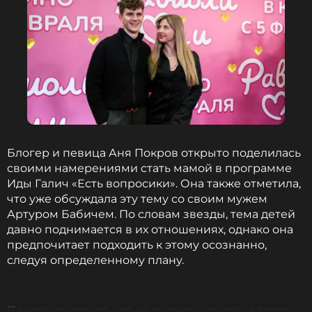
Ранее сообщалось, что за неделю до
запланированной свадьбы Аня Покров
провела
традиционный девичник. Мероприятие,
организованное ее подругами, прошло за
городом. Гости приняли участие в мастер-классе
по росписи матрешек, а также танцевали под хит
Покров «Да, да» с плакатом с изображением ее
жениха Артуром Бабичем. Основное торжество
запланировано на 4 июня.
Блогер и певица Аня Покров открыто поделилась
ФОТО: ИЗВЕСТИЯ / Сергей Лантюхов
своими намерениями стать мамой в программе
Иды Галич «Есть вопросики». Она также отметила,
что уже обсуждала эту тему со своим мужем
Смотрите нас в Likee, чтобы
Артуром Бабичем. По словам звезды, тема детей
оставаться в курсе событий
давно поднимается в их отношениях, однако она
предпочитает подходить к этому осознанно,
ПОДПИСАТЬСЯ
следуя определенному плану.
Покров отметила, что ее супруг уже давно готов к