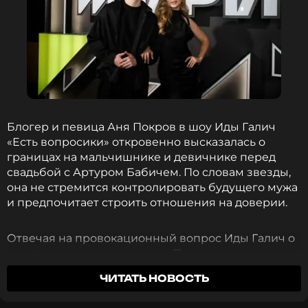
Блогер и певица Аня Покров в шоу Иды Галич
«Есть вопросики» откровенно высказалась о
границах на мальчишнике и девичнике перед
свадьбой с Артуром Бабичем. По словам звезды,
она не стремится контролировать будущего мужа
и предпочитает строить отношения на доверии.
Отвечая на провокационный вопрос Иды Галич о
стриптизе на мальчишнике, Покров призналась,
что не стала бы устраивать скандал, даже если бы
ЧИТАТЬ НОВОСТЬ
подобное произошло. Блогер подчеркнула, что
полностью доверяет своему избраннику и