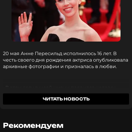
20 мая Анне Пересильд исполнилось 16 лет. В
честь своего дня рождения актриса опубликовала
архивные фотографии и призналась в любви.
«В этом году в моей жизни появился человек,
который поменял мою жизнь кардинально.
ЧИТАТЬ НОВОСТЬ
Человек, благодаря которому я поняла, что такое
настоящая любовь. Спасибо тебе за то, что ты
всегда рядом, за то, что любишь меня как-то по-
особенному. Я и вправду не представляю жизни
Рекомендуем
без тебя. Я буду любить тебя всегда, самой