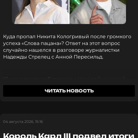
Куда пропал Никита Кологривый после громкого
успеха «Слова пацана»? Ответ на этот вопрос
случайно нашелся в разговоре журналистки
Надежды Стрелец с Анной Пересильд.
Юная актриса, работавшая с Никитой на одной
площадке, рассказала о недавней встрече с
ЧИТАТЬ НОВОСТЬ
коллегой, который после череды скандалов
временно исчез из поля зрения публики. Сперва
Кологривый умудрился обидеть ветеранов кино
своими резкими замечаниями, а после был
арестован из-за выходки в ночном клубе.
04 августа 2026, 15:16
Король Карл III подвел итоги
Анна Пересильд об отношениях с