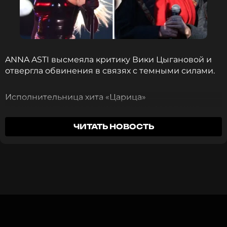
ПОДПИСАТЬСЯ
ССЫЛКА
ANNA ASTI высмеяла критику Вики Цыгановой и
отвергла обвинения в связях с темными силами.
Исполнительница хита «Царица»
прокомментировала скандальные заявления
коллеги в беседе с изданием
«Абзац»
. Анна
ЧИТАТЬ НОВОСТЬ
заявила, что действительно связана с высшими
силами, но не с темными, сделав отсылку на
название своего
третьего студийного альбома
.
Вика Цыганова ранее обвинила экс-участницу
коллектива Artik & Asti в том, что та якобы
проводит на выступлениях сатанинские* ритуалы
с участием зрителей. Слухи о якобы
увлечении Анны оккультизмом впервые