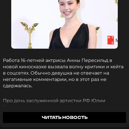
Работа 16-летней актрисы Анны Пересильд в
новой киносказке вызвала волну критики и хейта
в соцсетях. Обычно девушка не отвечает на
негативные комментарии, но в этот раз не
сдержалась.
Про дочь заслуженной артистки РФ Юлии
Пересильд и режиссера Алексея Учителя
снимают осуждающие ролики. Над молодой
ЧИТАТЬ НОВОСТЬ
актрисой смеются якобы за ее
безэмоциаональность. Досталось и костюмам в