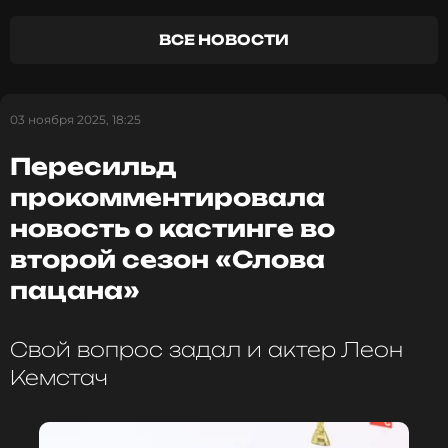
ФОТО: ТАСС
ВСЕ НОВОСТИ
Читайте нас в Одноклассниках,
03 ноября 2025, 18:25
чтобы оставаться в курсе событий
Пересильд
ПОДПИСАТЬСЯ
прокомментировала
новость о кастинге во
второй сезон «Слова
ССЫЛКА
пацана»
Свой вопрос задал и актер Леон
Кемстач