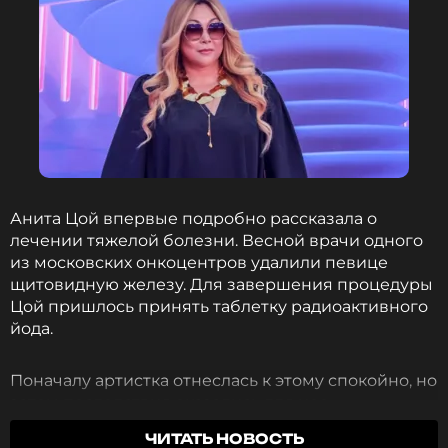
Анита Цой рассказала о поисках жены
для 33-летнего сына
1 месяц назад
Новость по теме >
ФОТО: Сергей Карпухин/ТАСС
Анита Цой впервые подробно рассказала о
Смотрите нас в Likee, чтобы
лечении тяжелой болезни. Весной врачи одного
оставаться в курсе событий
из московских онкоцентров удалили певице
щитовидную железу. Для завершения процедуры
Цой пришлось принять таблетку радиоактивного
ПОДПИСАТЬСЯ
йода.
Поначалу артистка отнеслась к этому спокойно, но
затем последствия оказались для нее
ССЫЛКА
неожиданно тяжелыми.
«Во время облучения
ЧИТАТЬ НОВОСТЬ
побочка была жуткая: из меня, простите,