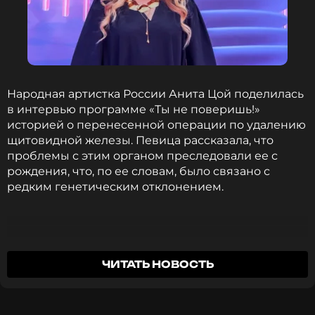
Анита Цой
Музыкант, Певица, Актриса, Автор
Жанры: Поп, Поп-рок
Биография, последние новости
Народная артистка России Анита Цой поделилась
и многое другое >
в интервью программе «Ты не поверишь!»
историей о перенесенной операции по удалению
«Я в 8 раз превышаю уровень радиации!»
—
щитовидной железы. Певица рассказала, что
рассказала знаменитость. Из-за этого она не
проблемы с этим органом преследовали ее с
смогла выступить в Кремле 9 мая.
рождения, что, по ее словам, было связано с
редким генетическим отклонением.
Операцию артистке сделали в апреле, и по
прогнозам врачей повышенный фон должен
полностью исчезнуть через три месяца, после
чего повторный прием радиоактивного йода ей
Я отношусь к эксклюзиву на планете. Люди,
ЧИТАТЬ НОВОСТЬ
не потребуется.
которые мало спали, 3–4 часа в сутки. Люди,
которые не имеют чувства страха. Я думала,
Цой призналась, что после собственного лечения
что это норма, а это генетическое