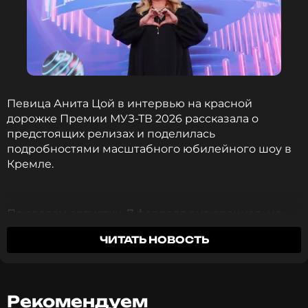
Певица Анита Цой в интервью на красной
дорожке Премии МУЗ-ТВ 2026 рассказала о
предстоящих релизах и поделилась
подробностями масштабного юбилейного шоу в
Кремле.
По словам артистки, 7 февраля она специально
написала дуэтные композиции для близких
ЧИТАТЬ НОВОСТЬ
друзей — Григория Лепса, Люси Чеботиной, Зары,
Дианы Гурцкой, Дианы Арбениной, Анатолия Цоя,
Димы Колдуна и Дениса Клявера. Все они
выступили вместе с ней на сцене Кремля. Цой
Рекомендуем
призналась: два дня праздника дались ей