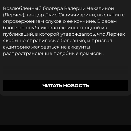
Певец
Возлюбленный блогера Валерии Чекалиной
Биография, последние новости
(Лерчек), танцор Луис Сквиччиарини, выступил с
и многое другое >
опровержением слухов о ее кончине. В своем
блоге он опубликовал скриншот одной из
публикаций, в которой утверждалось, что Лерчек
якобы не справилась с болезнью, и призвал
Недавно тяжелое отравление также перенес
аудиторию жаловаться на аккаунты,
Леонид Якубович. Во время съемок телешоу
распространяющие подобные домыслы.
мэтру российского телевидения стало настолько
плохо, что
он оказался в больнице
.
ФОТО: ИЗВЕСТИЯ/Андрей Эрштрем
Это фейк! Я в шоке, что такие люди
ЧИТАТЬ НОВОСТЬ
используют здоровье Леры, чтобы получить
Читайте нас в Одноклассниках,
внимание.
чтобы оставаться в курсе событий
Луис Сквиччиарини
ПОДПИСАТЬСЯ