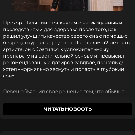
Прохор Шаляпин столкнулся с неожиданными
последствиями для здоровья после того, как
решил улучшить качество своего сна с помощью
безрецептурного средства. По словам 42-летнего
артиста, он обратился к успокоительному
препарату на растительной основе и превысил
рекомендованную дозировку вдвое, поскольку
хотел «нормально заснуть и попасть в глубокий
сон».
Певец объяснил свое решение тем, что обычно
спит по девять часов, но лишь один час из этого
времени приходится на глубокую фазу, которой,
ЧИТАТЬ НОВОСТЬ
как считает артист, недостаточно для
Читайте нас в Телеграме, чтобы
полноценного восстановления организма.
оставаться в курсе событий
Именно поэтому он превысил дозировку, однако
результат оказался обратным ожидаемому.
«Ради
ПОДПИСАТЬСЯ