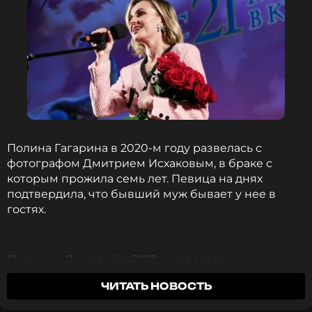
Полина Гагарина в 2020-м году развелась с
фотографом Дмитрием Исхаковым, в браке с
которым прожила семь лет. Певица на днях
подтвердила, что бывший муж бывает у нее в
гостях.
Полина и Дмитрий в 2017-м году стали
родителями — для звезды российской поп-
ЧИТАТЬ НОВОСТЬ
музыки это был второй ребенок, а для Исхакова —
первенец. Девочку назвали Мия и вплоть до