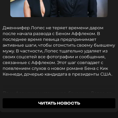
исполнительница встречается с танцором своего
кордебалета Станиславом Миковым. Однако с тех
пор об этих отношениях певицы ничего не
известно.
Дженнифер Лопес не теряет времени даром
после начала развода с Беном Аффлеком. В
последнее время певица предпринимает
Полина Гагарина
активные шаги, чтобы отомстить своему бывшему
Музыкант, Певица, Актриса, Автор
мужу. В частности, Лопес тщательно удаляет из
Жанры: Поп
своих соцсетей все фотографии и сообщения,
Биография, последние новости
связанные с Аффлеком. Этот шаг совпадает с
и многое другое >
появлением слухов о новом романе Бена с Кик
Кеннеди, дочерью кандидата в президенты США.
Фото: Валерий Шарифулин/ТАСС
По информации источников, близких к Лопес, ее
Читайте нас в Одноклассниках,
действия направлены на то, чтобы показать
чтобы оставаться в курсе событий
ЧИТАТЬ НОВОСТЬ
Аффлеку, какой он был на самом деле.
«Она
делает все возможное, чтобы оставаться
ПОДПИСАТЬСЯ
позитивной, но на самом деле она вернулась к