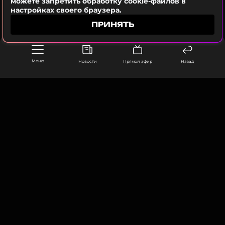
можете запретить обработку cookie-файлов в
ССЫЛКА
настройках своего браузера.
ПРИНЯТЬ
Меню
Новости
Прямой эфир
Назад
ООО «Муз ТВ Операционная компания» ИНН 7703679460
105066, город Москва,
улица Ольховская, д. 4, корп. 2
info@muz-tv.ru
+ 7(495) 213-18-68
КОНТАКТЫ
НОВОСТИ