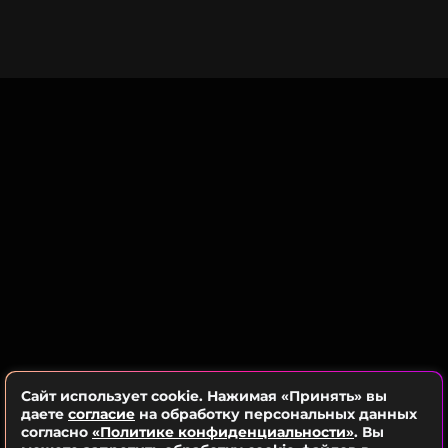
исходной точке. Она создавала супербренд
мечты с мужчиной, которого считала любовью
всей своей жизни, а теперь все пропало»
, —
сообщает
инсайдер. Дженнифер была глубоко
ССЫЛКА
разочарована тем, как сложились ее отношения с
Беном, и эмоциональное состояние звезды
продолжает ухудшаться на фоне слухов о новом
романе Аффлека.
ФОТО: ТАСС
Читайте нас в Телеграме, чтобы
оставаться в курсе событий
ПОДПИСАТЬСЯ
Сайт использует cookie. Нажимая «Принять» вы
даете
согласие
на обработку персональных данных
согласно
«Политике конфиденциальности»
. Вы