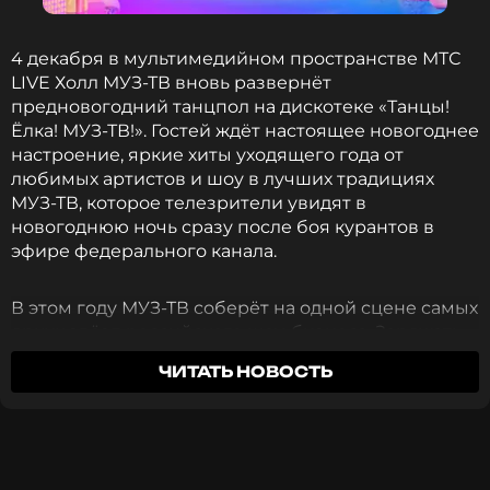
4 декабря в мультимедийном пространстве МТС
LIVE Холл МУЗ-ТВ вновь развернёт
предновогодний танцпол на дискотеке «Танцы!
Ёлка! МУЗ-ТВ!». Гостей ждёт настоящее новогоднее
настроение, яркие хиты уходящего года от
любимых артистов и шоу в лучших традициях
МУЗ-ТВ, которое телезрители увидят в
новогоднюю ночь сразу после боя курантов в
эфире федерального канала.
В этом году МУЗ-ТВ соберёт на одной сцене самых
ярких звёзд российского шоу-бизнеса. Заряжать
драйвом и погружать зрителей в атмосферу
ЧИТАТЬ НОВОСТЬ
самого волшебного праздника будут:
Дима
Билан, Мари Краймбрери, Григорий Лепс, МОТ,
Джиган, Лолита, GAYAZOV$ BROTHER$, MIA
BOYKA, Стас Костюшкин, Amirchik, Ани Лорак,
Лёша Свик, Galibri & Mavik, Ева Власова, ST,