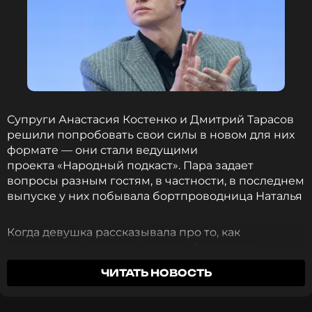
оставаться в курсе событий
ПОДПИСАТЬСЯ
ССЫЛКА
Супруги Анастасия Костенко и Дмитрий Тарасов
решили попробовать свои силы в новом для них
формате — они стали ведущими
проекта «Народный подкаст». Пара задает
вопросы разным гостям, в частности, в последнем
выпуске у них побывала бортпроводница Наталья
Когда девушка рассказывала про то, как
устраивалась в авиакомпанию, Анастасия
заскучала и даже зевнула. Гостья отметила это, и
ЧИТАТЬ НОВОСТЬ
жена футболиста оправдалась: «У меня просто
катастрофическая нехватка кислорода. Я
многодетная мама, у меня малыши. "А, ну понятно,