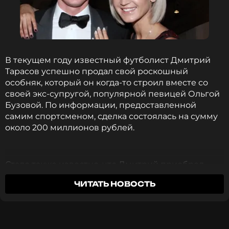
Спортсмен
Биография, последние новости
и многое другое >
В текущем году известный футболист Дмитрий
Также экс-супруга Ольги Бузовой, многодетного
Тарасов успешно продал свой роскошный
отца, очень интересовало, как действует
особняк, который он когда-то строил вместе со
бортпроводница, в случае, если происходит
своей экс-супругой, популярной певицей Ольгой
«любовь в туалете». «Конкретной инструкции у
Бузовой. По информации, предоставленной
нас нет, за сексуальную активность штрафов
самим спортсменом, сделка состоялась на сумму
нет», — попыталась смягчить неловкий
около 200 миллионов рублей.
вопрос Наталья.
Фото: Антон Новодережкин/ТАСС
Стало также известно, что Дмитрий приобрел
новый дом. Этот подарок он сделал своей
ЧИТАТЬ НОВОСТЬ
нынешней жене Анастасии Костенко, матери его
Читайте нас в Одноклассниках,
четверых детей. Новое жилище представляет
чтобы оставаться в курсе событий
собой двухэтажный коттедж, но в нем пока
невозможно жить.