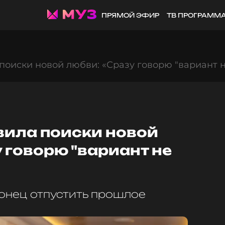
ПРЯМОЙ ЭФИР
ТВ ПРОГРАММ
поиски новой любви: «Сразу говорю "вариант н
вила поиски новой
 говорю "вариант не
конец отпустить прошлое