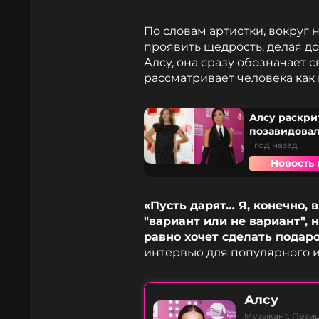
По словам артистки, вокруг
проявить щедрость, делая до
Алсу, она сразу обозначает 
рассматривает человека как
Алсу раскр
позавидовала
1 год назад
Новость 
«Пусть дарят… Я, конечно,
"вариант или не вариант", н
равно хочет сделать подаро
интервью для популярного и
Алсу
Музыкант, Певиц