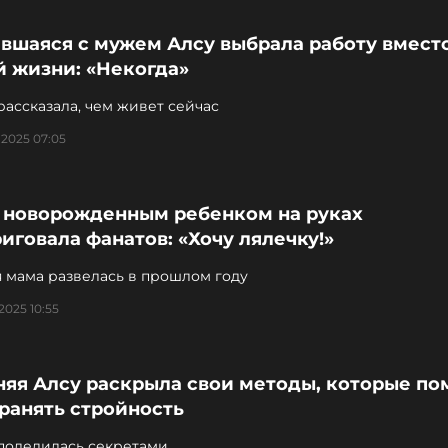
авшаяся с мужем Алсу выбрала работу вмест
й жизни: «Некогда»
ассказала, чем живет сейчас
 2025 07:05
с новорожденным ребенком на руках
иговала фанатов: «Хочу лялечку!»
я мама развелась в прошлом году
2025 10:55
няя Алсу раскрыла свои методы, которые по
ранять стройность
поделилась секретами