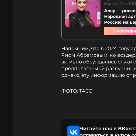
Жанры: Поп, R&
Алсу — росси
Народная арт
Россию на Евр
Биографи
Напомним, что в 2024 году 
Яном Абрамовым, но воздерж
активно обсуждались слухи о
предполагаемой разлучницы
однако, эту информацию опр
ФОТО: ТАСС
Читайте нас в ВКонт
оставаться в курсе 