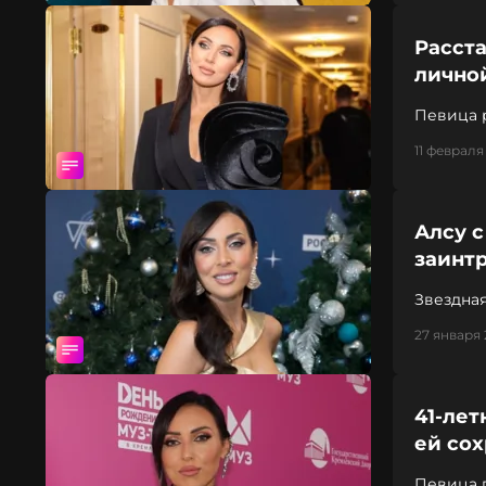
Расст
лично
Певица р
11 февраля
Алсу 
заинтр
Звездна
27 января 
41-лет
ей сох
Певица 