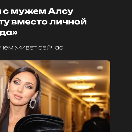
 с мужем Алсу
ту вместо личной
гда»
 чем живет сейчас