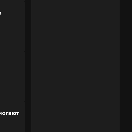
о
могают