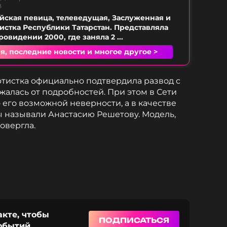
B
йская певица, телеведущая, Заслуженная и
истка Республики Татарстан. Представляла
овидении 2000, где заняла 2 ...
я, последние новости и многое другое >
артистка официально подтвердила развод с
алась от подробностей. При этом в Сети
 его возможной неверности, а в качестве
 называли Анастасию Решетову. Модель,
овергла.
акте, чтобы
ПОДПИСАТЬСЯ
событий