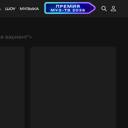
А
ШОУ
МУЗЫКА
е вариант"»