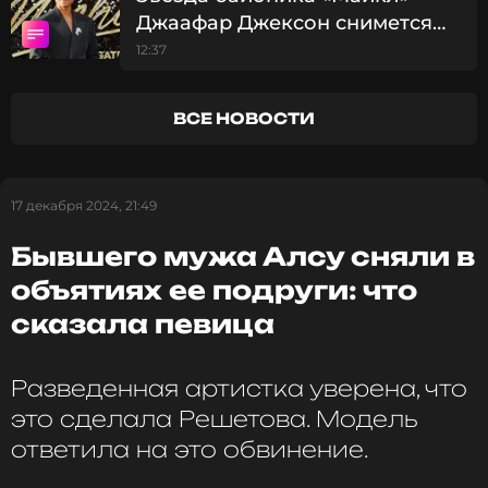
Алсу
Джаафар Джексон снимется
вместе с Уиллом Смитом
12:37
ФОТО: ТАСС
ВСЕ НОВОСТИ
Алсу
Музыкант, Певица, Актриса
Жанры: Поп, R&B
17 декабря 2024, 21:49
Биография, последние новости
Бывшего мужа Алсу сняли в
и многое другое >
объятиях ее подруги: что
сказала певица
Смотрите нас в Likee, чтобы
оставаться в курсе событий
Разведенная артистка уверена, что
это сделала Решетова. Модель
ПОДПИСАТЬСЯ
ответила на это обвинение.