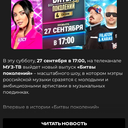
В эту субботу,
27 сентября в 17:00,
на телеканале
МУЗ-ТВ
выйдет новый выпуск
«Битвы
поколений»
– масштабного шоу, в котором мэтры
российской музыки сразятся с молодыми и
амбициозными артистами в музыкальных
поединках.
Впервые в истории «Битвы поколений»
телезрителей ждёт яркое противостояние
танцевального проекта, чьи хиты раскачивают
ЧИТАТЬ НОВОСТЬ
танцполы в России и за границей, – группы
Filatov