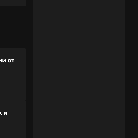
ми от
х и