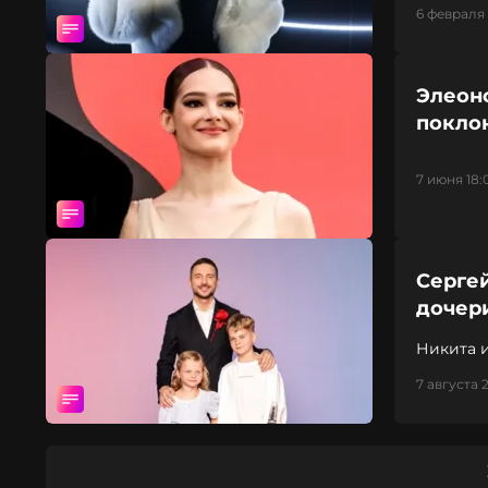
6 февраля 
Элеоно
покло
7 июня 18:
Сергей
дочер
Никита и
7 августа 