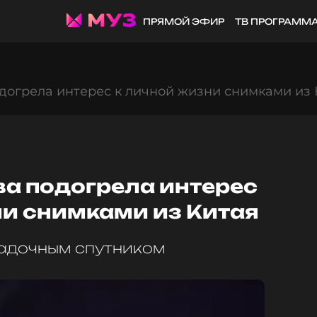
ПРЯМОЙ ЭФИР
ТВ ПРОГРАММ
догрела интерес к личной жизни снимками из 
ва подогрела интерес
ни снимками из Китая
гадочным спутником