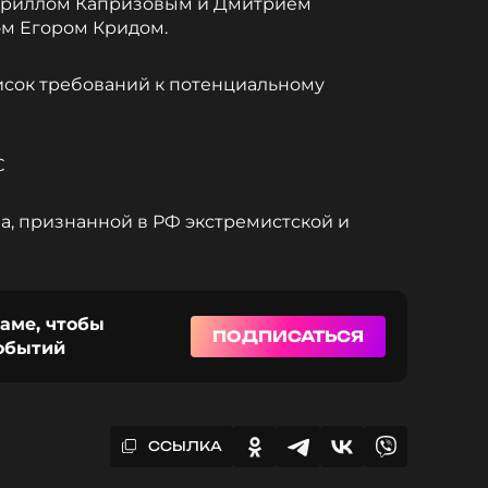
Кириллом Капризовым и Дмитрием
ом Егором Кридом.
сок требований к потенциальному
С
, признанной в РФ экстремистской и
раме, чтобы
ПОДПИСАТЬСЯ
событий
ССЫЛКА