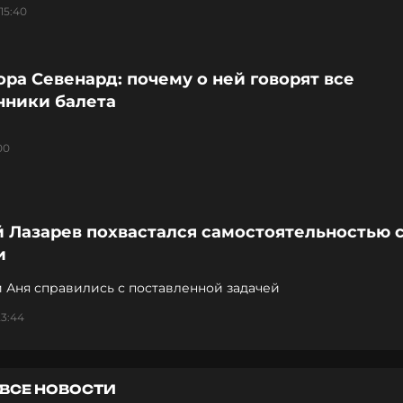
15:40
ра Севенард: почему о ней говорят все
нники балета
00
 Лазарев похвастался самостоятельностью 
и
 Аня справились с поставленной задачей
23:44
ВСЕ НОВОСТИ