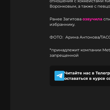
отношения с хоккеистами 
Воронковым, а также с певц
Ранее Загитова
озвучила
спи
избраннику.
ФОТО:
Арина Антонова/ТАС
*принадлежит компании Meta
запрещенной
Читайте нас в Телег
оставаться в курсе 