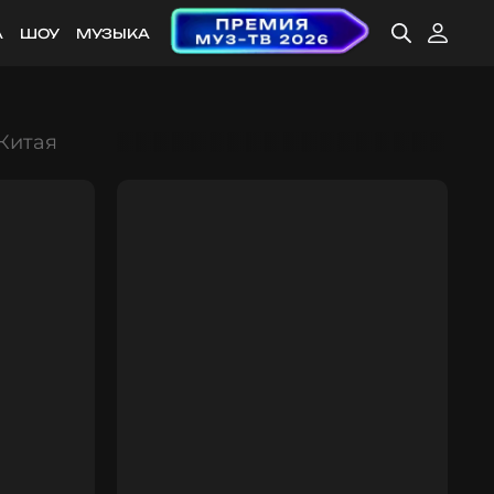
А
ШОУ
МУЗЫКА
Китая