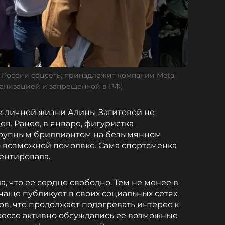
 России соцсеть; принадлежит компании Meta,
анизацией и запрещенной в РФ)
 к личной жизни Алины Загитовой не
ев. Ранее, в январе, фигуристка
крупным бриллиантом на безымянном
 о возможной помолвке. Сама спортсменка
ентировала.
а, что ее сердце свободно. Тем не менее в
чаще публикует в своих социальных сетях
ов, что продолжает подогревать интерес к
прессе активно обсуждались ее возможные