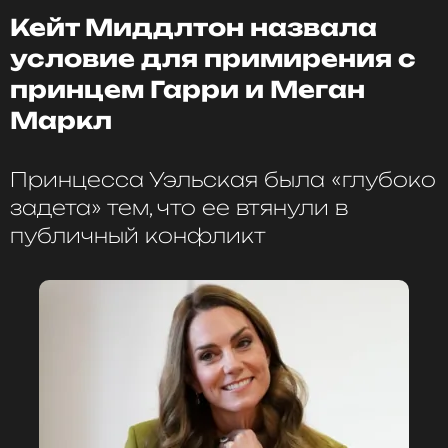
подписью: «Фото для мужа».
Кейт Миддлтон назвала
условие для примирения с
принцем Гарри и Меган
Маркл
Принцесса Уэльская была «глубоко
задета» тем, что ее втянули в
публичный конфликт
ФОТО: Instagram (запрещенная в России соцсеть;
принадлежит компании Meta, признанной
экстремистской организацией и запрещенной в РФ)
Публикация вызвала реакцию подписчиков,
которые поспешили поздравить знаменитость в
комментариях, отметив, что она сияет и