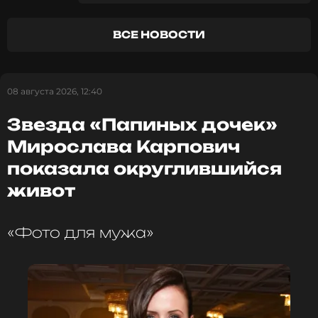
«Люди, несправедливо!»
Ягудин стал олимпийским чемпионом на играх
2002 года в Солт-Лейк-Сити в одиночном катании.
ВСЕ НОВОСТИ
Также на его счету четыре победы на
чемпионатах мира и три золотые медали
чемпионатов Европы.
08 августа 2026, 12:40
Винер занимала пост главного тренера сборной
Звезда «Папиных дочек»
России по художественной гимнастике с 2001
Мирослава Карпович
года. 12 февраля она покинула свой пост. Среди ее
воспитанниц – олимпийская чемпионка и
показала округлившийся
двукратная абсолютная чемпионка мира Алина
живот
Кабаева, олимпийская чемпионка и многократная
чемпионка мира Маргарита Мамун, двукратная
олимпийская чемпионка и многократная
«Фото для мужа»
чемпионка мира Евгения Канаева, многократные
чемпионки мира Дина и Арина Аверины,
ФОТО: ТАСС