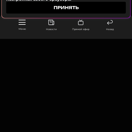
Источники в разговоре с ресурсом уточнили, что
все эти высказывания нанесли Уэльским «раны,
ПРИНЯТЬ
которые не заживут в одночасье», и, как
следствие, Кэтрин убеждена, что подлинное
примирение должно доказываться реальными
Меню
Новости
Прямой эфир
Назад
поступками, а не публичными заявлениями.
Кейт Миддлтон
Модель
ООО «Муз ТВ Операционная компания» ИНН 7703679460
Биография, последние новости
105066, город Москва,
и многое другое >
улица Ольховская, д. 4, корп. 2
info@muz-tv.ru
+ 7(495) 213-18-68
Уильям и Кейт считают: доверие оказалось
КОНТАКТЫ
подорвано, и его невозможно восстановить
за несколько дней общего быта. Это требует
НОВОСТИ
времени и последовательных действий.
ПОЛИТИКА КОНФИДЕНЦИАЛЬНОСТИ