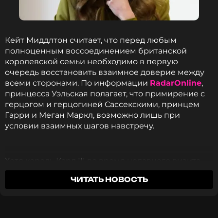
прекрасно выглядит.
Для Мирославы Карпович этот ребенок должен
Кейт Миддлтон считает, что перед любым
стать первенцем. Сама актриса пока
полноценным воссоединением британской
воздерживается от официальных заявлений и
королевской семьи необходимо в первую
подробностей своего положения, оставляя
очередь восстановить взаимное доверие между
поклонникам возможность строить догадки на
всеми сторонами. По информации
RadarOnline
,
основе опубликованных кадров.
принцесса Уэльская полагает, что примирение с
герцогом и герцогиней Сассекскими, принцем
В июне Карпович сообщила в соцсетях о
Гарри и Меган Маркл, возможно лишь при
замужестве. Актриса
рассказала
, что ее супруг не
условии взаимных шагов навстречу.
связан с миром шоу-бизнеса.
ФОТО: Анна Салынская/ТАСС
Хотя король Карл III во время недавнего визита
Сассекских в загородную резиденцию Хайгроув-
ЧИТАТЬ НОВОСТЬ
Хаус тепло принял сына, невестку и внуков —
*принадлежит компании Meta, признанной в РФ
семилетнего Арчи и пятилетнюю Лилибет, —
экстремистской и запрещенной
позиция Кейт и ее супруга, принца Уильяма,
остается сдержанной. Встреча монарха с внуками