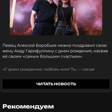
Певец Алексей Воробьев нежно поздравил свою
жену Аиду Гарифуллину с днем рождения, назвав
её своим «самым большим счастьем».
«С днем рождения, любовь моя! Ты — самая
прекрасная женщина на свете. Ты — самое
большое счастье, которое я знал в жизни, и я
ЧИТАТЬ НОВОСТЬ
счастлив каждую секунду, что мне отведена,
делить ее с тобой», — написал Воробьев в своём
личном блоге.
Рекомендуем