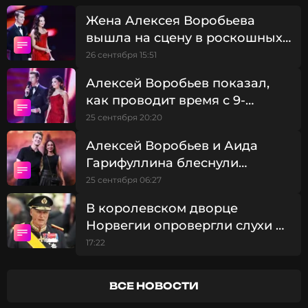
Жена Алексея Воробьева
вышла на сцену в роскошных
украшениях за 70 млн рублей
26 сентября 15:51
Алексей Воробьев показал,
как проводит время с 9-
летней дочерью жены
25 сентября 20:20
Алексей Воробьев и Аида
Гарифуллина блеснули
парными образами на
25 сентября 06:27
красной дорожке
В королевском дворце
Норвегии опровергли слухи о
госпитализации Харальда V
17:22
ВСЕ НОВОСТИ