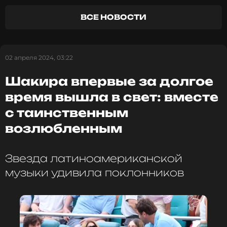
Шакира
ВСЕ НОВОСТИ
Музыкант, Певица, Продюсер, Автор,
Танцы
Биография, последние новости
и многое другое >
02 апреля 2024, 03:22
Шакира впервые за долгое
ФОТО: ТАСС
время вышла в свет: вместе
с таинственным
Читайте нас в Одноклассниках,
возлюбленным
чтобы оставаться в курсе событий
ПОДПИСАТЬСЯ
Звезда латиноамериканской
музыки удивила поклонников
ССЫЛКА