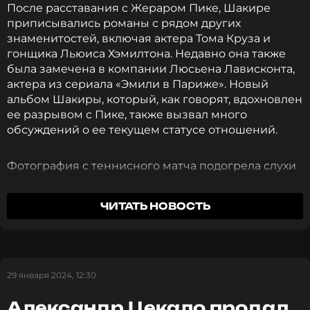
После расставания с Жераром Пике, Шакире
приписывались романы с рядом других
знаменитостей, включая актера Тома Круза и
гонщика Льюиса Хэмилтона. Недавно она также
была замечена в компании Люсьена Лависконта,
актера из сериала «Эмили в Париже». Новый
альбом Шакиры, который, как говорят, вдохновлен
ее разрывом с Пике, также вызвал много
обсуждений о ее текущем статусе отношений.
Фотография с теннисного матча подогрела слухи
о новом романе, хотя некоторые предполагают,
что мужчина может быть просто старым другом.
ЧИТАТЬ НОВОСТЬ
Несмотря на это, фанаты продолжают гадать, не
является ли он новым возлюбленным звезды,
учитывая ее недавние перемены в личной жизни.
29 января 2024, 12:30
Александр Цекало продал