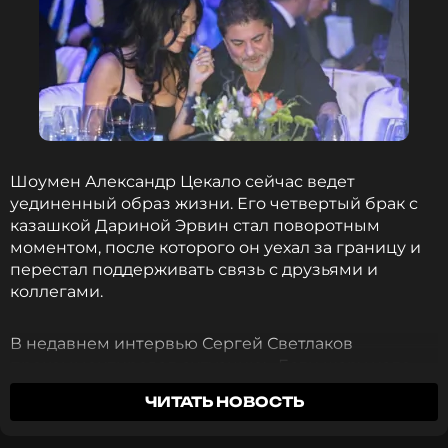
Шоумен Александр Цекало сейчас ведет
уединенный образ жизни. Его четвертый брак с
казашкой Дариной Эрвин стал поворотным
моментом, после которого он уехал за границу и
перестал поддерживать связь с друзьями и
коллегами.
В недавнем интервью Сергей Светлаков
прокомментировал ситуацию: «Если шару надо
лететь, надо балласт сбрасывать. Но это я сейчас
ЧИТАТЬ НОВОСТЬ
шучу, как будто я за столом «перисхилтона». На
самом деле Саша самоликвидировался... Просто