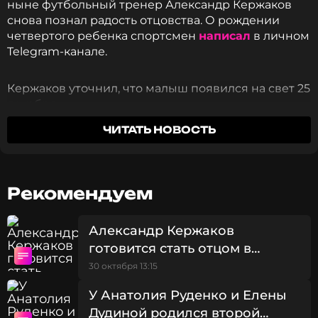
ныне футбольный тренер Александр Кержаков
снова познал радость отцовства. О рождении
четвертого ребенка спортсмен
написал
в личном
Telegram-канале.
Кержаков уточнил, что малыш появился на свет 25
декабря.
ЧИТАТЬ НОВОСТЬ
Самый лучший новогодний подарок в
жизни от самого лучшего человека на
Рекомендуем
земле!
Александр Кержаков
Александр Кержаков
готовится стать отцом в
четвертый раз
30 октября 13:15
У Анатолия Руденко и Елены
ФОТО: Telegram-канал Александра Кержакова
Дудиной родился второй