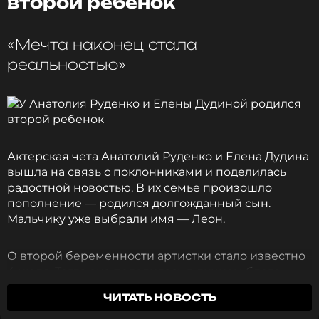
второй ребенок
карьеру игрока в 2017 году, после чего занялся
тренерской деятельностью.
«Мечта наконец стала
реальностью»
Актерская чета Анатолий Руденко и Елена Дудина
вышла на связь с поклонниками и поделилась
радостной новостью. В их семье произошло
пополнение — родился долгожданный сын.
Ранее, 15 октября,
сообщалось
о рождении
Мальчику уже выбрали имя — Леон.
второго ребенка у актерской четы — Анатолия
Руденко и Елены Дудиной. У пары родился
долгожданный сын.
О второй беременности артистки стало известно
4 июля. Тогда она поделилась в личном блоге
трогательными фотографиями с Пхукета, на
ФОТО: ТАСС
ЧИТАТЬ НОВОСТЬ
которых позировала вместе с мужем и 13-летней
дочерью Миленой на фоне морского пейзажа.