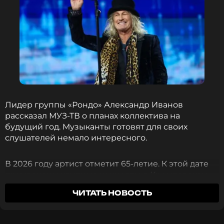
Лидер группы «Рондо» Александр Иванов
рассказал МУЗ-ТВ о планах коллектива на
будущий год. Музыканты готовят для своих
слушателей немало интересного.
В 2026 году артист отметит 65-летие. К этой дате
приурочены крупные концерты в Кремлевском
дворце, которые пройдут в марте. Помимо этого,
ЧИТАТЬ НОВОСТЬ
группа отправится в гастрольный тур по стране.
Одним из ключевых выступлений станет концерт
в петербургском БКЗ «Октябрьский».