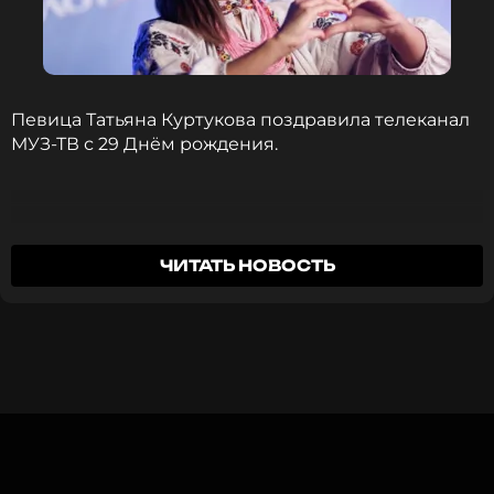
«Битва поколений» уже в эту субботу, 25 октября в
17:00, только на телеканале МУЗ-ТВ!
Певица Татьяна Куртукова поздравила телеканал
МУЗ-ТВ с 29 Днём рождения.
С Днём рождения МУЗ-ТВ! Желаю
ЧИТАТЬ НОВОСТЬ
процветания, много классных артистов и
хитов
Татьяна Куртукова
Полную версию праздничного концерта можно
будет увидеть 25 октября в 20:00 в эфире МУЗ-ТВ.