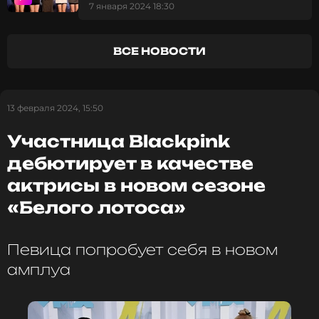
7 января 2024 18:30
Читайте нас в МАКСе, чтобы
ВСЕ НОВОСТИ
оставаться в курсе событий
ПОДПИСАТЬСЯ
13 февраля 2024, 15:50
Участница Blackpink
дебютирует в качестве
ССЫЛКА
актрисы в новом сезоне
«Белого лотоса»
Певица попробует себя в новом
амплуа