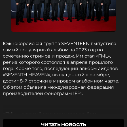
Южнокорейская группа SEVENTEEN выпустила
самый популярный альбом за 2023 год по
сочетанию стримов и продаж. Им стал «FML»,
релиз которого состоялся в апреле прошлого
года. Кроме того, последующий альбом айдолов
«SEVENTH HEAVEN», выпущенный в октябре,
достиг 8-й строчки в мировом альбомном чарте.
Об этом объявила международная федерация
производителей фонограмм IFPI.
«FML» – десятый по счету мини-альбом
SEVENTEEN. Пластинка сразу же завоевала
ЧИТАТЬ НОВОСТЬ
любовь миллионов поклонников, поразив своим