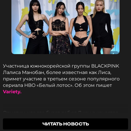
Участница южнокорейской группы BLACKPINK
Лалиса Манобан, более известная как Лиса,
примет участие в третьем сезоне популярного
сериала HBO «Белый лотос». Об этом пишет
Variety.
Отметим, что это будет дебют Лисы в качестве
актрисы. Пока не сообщается, какую роль сыграет
ЧИТАТЬ НОВОСТЬ
айдол. Съемки нового сезона «Белого лотоса»