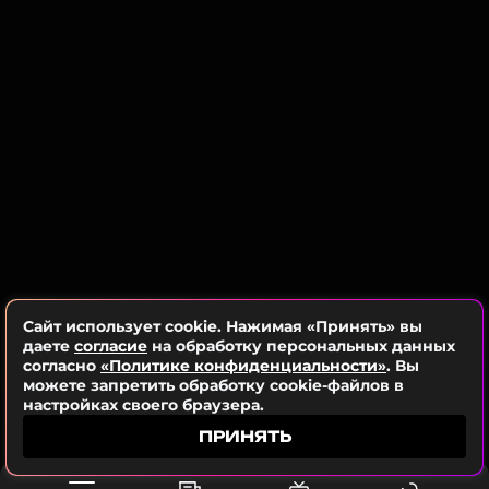
делают его приятным, и каждый раз, когда я
слушаю его, я чувствую себя свежей и
обновленной. Так что, думаю, песня
действительно хороша», – рассказала о новинке
Лили. По словам певицы, трек «навеял на нее
воспоминания о ритмах R&В 2000-х».
Песня «DASH» выражает идею о том, что нужно
прокладывать свой путь и неустанно стремиться к
желаемым целям. За пару часов после выхода
клипа он набрал уже более полумиллиона
просмотров!
Сайт использует cookie. Нажимая «Принять» вы
даете
согласие
на обработку персональных данных
согласно
«Политике конфиденциальности»
. Вы
можете запретить обработку cookie-файлов в
настройках своего браузера.
ПРИНЯТЬ