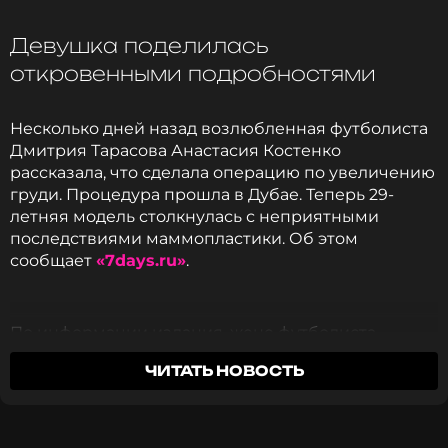
руках: с ней сотрудничали самые именитые
маэстро. Я об этом знал, поэтому мне было
Девушка поделилась
несколько волнительно перед первой встречей.
откровенными подробностями
Оказалось, зря – мы сразу нашли общий язык», -
добавил он.
Несколько дней назад возлюбленная футболиста
Дмитрия Тарасова Анастасия Костенко
Фото: соцсети Ирины Понаровской
рассказала, что сделала операцию по увеличению
груди. Процедура прошла в Дубае. Теперь 29-
летняя модель столкнулась с неприятными
последствиями маммопластики. Об этом
Читайте нас в Одноклассниках,
сообщает
«7days.ru»
.
чтобы оставаться в курсе событий
ПОДПИСАТЬСЯ
По информации издания, жене футболиста
приходится мириться с многочисленными
ЧИТАТЬ НОВОСТЬ
ограничениями после хирургического
вмешательства. Как рассказывает Костенко, она
ССЫЛКА
терпит боль и зуд из-за швов, вынуждена спать
только на боку. Также ей запрещено загорать.