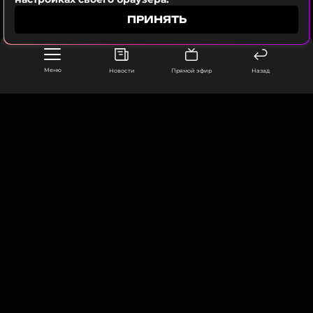
ПРИНЯТЬ
Ранее мы писали о том, как Анастасия Костенко
выглядит после маммопластики – фото в
бикини
.
Меню
Новости
Прямой эфир
Назад
Фото: соцсети Анастасии Костенко
Смотрите нас в Likee, чтобы
ООО «Муз ТВ Операционная компания» ИНН 7703679460
оставаться в курсе событий
105066, город Москва,
улица Ольховская, д. 4, корп. 2
ПОДПИСАТЬСЯ
info@muz-tv.ru
+ 7(495) 213-18-68
КОНТАКТЫ
ССЫЛКА
НОВОСТИ
ПОЛИТИКА КОНФИДЕНЦИАЛЬНОСТИ