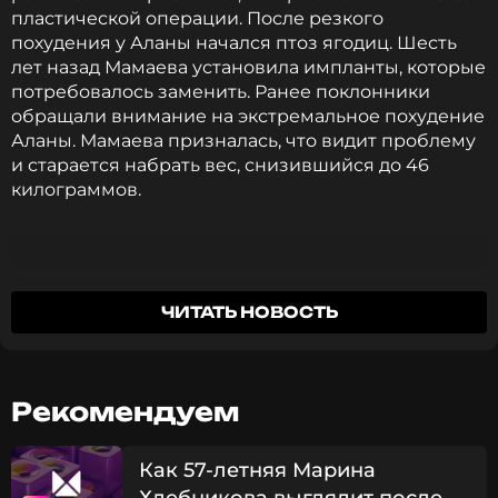
пластической операции. После резкого
похудения у Аланы начался птоз ягодиц. Шесть
лет назад Мамаева установила импланты, которые
потребовалось заменить. Ранее поклонники
обращали внимание на экстремальное похудение
Аланы. Мамаева призналась, что видит проблему
и старается набрать вес, снизившийся до 46
килограммов.
Из-за птоза импланты встали неправильно
ЧИТАТЬ НОВОСТЬ
— из-за перенапряжения мышц они просто
уезжали в сторону. Выглядело это, мягко
говоря, некрасиво.
Рекомендуем
Алана Мамаева
Как 57-летняя Марина