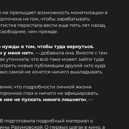
ее не прельщает возможность монетизации в
едоточена на том, чтобы зарабатывать
истка перестала вести еще пять лет назад,
 свободнее, чем прежде.
 нужды в том, чтобы туда вернуться.
м у меня нет»
, — добавила она. Вместе с тем
я уточнила, что всё-таки может зайти туда
мотреть новые публикации друзей «кто куда
ако самой не хочется ничего выкладывать.
ения, что подробности личной жизни
торонних глаз и ничего не афишировать.
 в нее не пускать никого лишнего»
, —
-ТВ подготовила подробный материал о
ны Разумовской. О первых шагах в кино, а