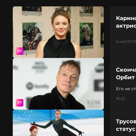
Карина
актрис
5 мая 07:0
Сконч
Орбит
Его не с
16:43
Трусо
стату