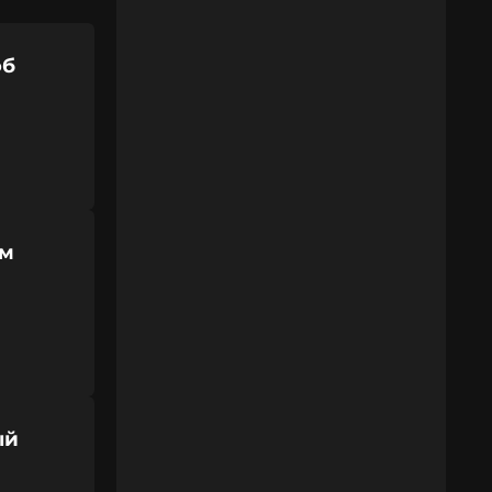
об
ям
ый