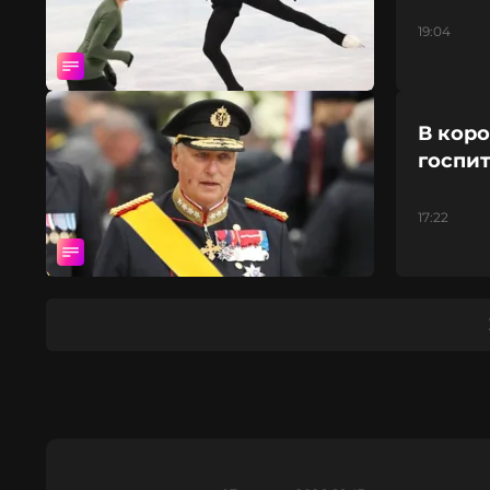
19:04
В кор
госпи
17:22