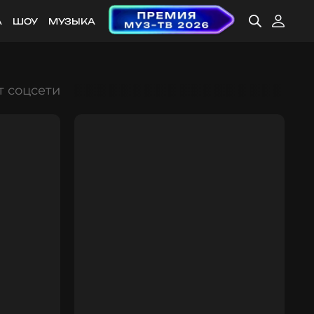
А
ШОУ
МУЗЫКА
т соцсети