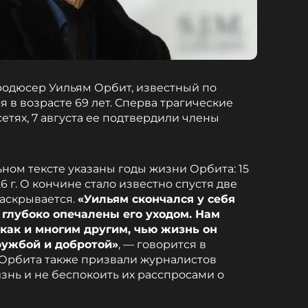
родюсер Уильям Орбит, известный по
я в возрасте 69 лет. Сперва трагические
етях, 7 августа ее подтвердили члены
ом тексте указаны годы жизни Орбита: 15
26 г. О кончине стало известно спустя две
раскрывается.
«Уильям скончался у себя
 глубоко опечалены его уходом. Нам
, как и многим другим, чью жизнь он
ружбой и добротой»
, — говорится в
 Орбита также призвали журналистов
знь и не беспокоить их расспросами о