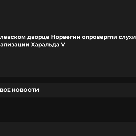
олевском дворце Норвегии опровергли слухи
тализации Харальда V
ВСЕ НОВОСТИ