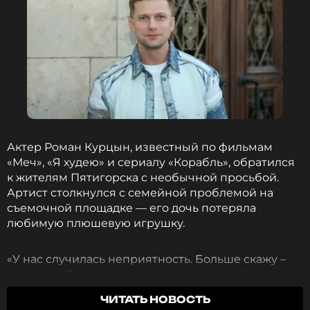
Актер Роман Курцын, известный по фильмам
«Меч», «Я худею» и сериалу «Корабль», обратился
к жителям Пятигорска с необычной просьбой.
Артист столкнулся с семейной проблемой на
съемочной площадке — его дочь потеряла
любимую плюшевую игрушку.
«У нас случилась неприятность. Больше скажу –
трагедия. Пожалуйста, помогите найти. Мы
прошли уже все локации. Не можем отыскать,
ЧИТАТЬ НОВОСТЬ
чуда не происходит», — рассказал Курцын в