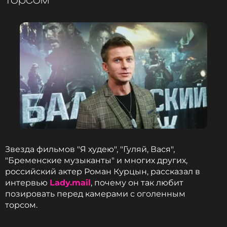
Читайте нас в Телеграме, чтобы
оставаться в курсе событий
ПОДПИСАТЬСЯ
ССЫЛКА
Звезда фильмов "Я худею", "Гуляй, Вася",
"Бременские музыканты" и многих других,
российский актер Роман Курцын, рассказал в
интервью
Lady.mail
, почему он так любит
позировать перед камерами с оголенным
торсом.