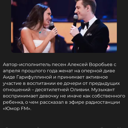
Режиссер
Жанры: Поп
Биография, последние новости
и многое другое >
Напомним, что Аида Гарифуллина и Алексей
Воробьев сочетались браком 15 апреля 2025 года.
Об их свадебном торжестве стало известно
только спустя месяц. Супруги часто делятся
совместными фотографиями и роликами, при
Автор-исполнитель песен Алексей Воробьев с
этом певец участвует в воспитании десятилетней
апреля прошлого года женат на оперной диве
Оливии — дочери жены от предыдущих
Аиде Гарифуллиной и принимает активное
отношений.
участие в воспитании ее дочери от предыдущих
отношений – десятилетней Оливии. Музыкант
воспринимает девочку не иначе как собственного
Ранее, 19 мая, Воробьев
рассказал
, что у
ребенка, о чем рассказал в эфире радиостанции
композиции «Горячий лед» есть единственная
«Юмор FM».
адресатка — его жена. К тому же песня вышла на
стриминговых платформах именно к первой
годовщине их свадьбы.