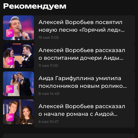
свишот и классические джинсы. При этом пара
Рекомендуем
выбрала общий аксессуар — очки. У 38-летней
артистки они были с прозрачными стеклами, а у
38-летнего певца — солнцезащитные.
Алексей Воробьев посвятил
новую песню «Горячий лед»
жене Аиде Гарифуллиной
19 мая 11:05
Алексей Воробьев рассказал
о воспитании дочери Аиды
Гарифуллиной и
11 мая 11:00
необходимости «ребрендинга
Аида Гарифуллина умилила
отчима»
поклонников новым роликом
с Алексеем Воробьевым
8 мая 14:49
Алексей Воробьев рассказал
Instagram Аиды Гарифуллиной и Алексея Воробьева
о начале романа с Аидой
(запрещенная в России соцсеть; принадлежит компании
Гарифуллиной: «Такое
6 мая 10:47
Meta, признанной экстремистской организацией и
испытание было»
запрещенной в РФ)