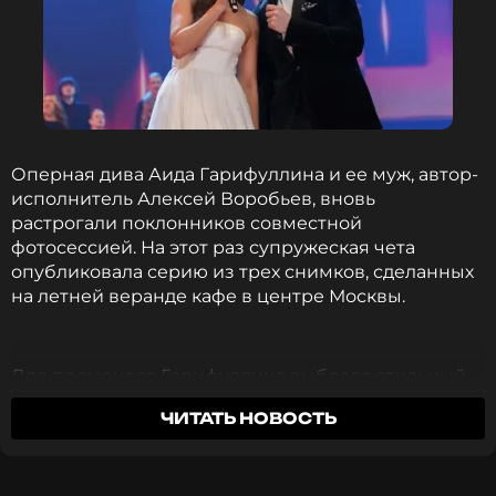
Оперная дива Аида Гарифуллина и ее муж, автор-
исполнитель Алексей Воробьев, вновь
растрогали поклонников совместной
фотосессией. На этот раз супружеская чета
опубликовала серию из трех снимков, сделанных
на летней веранде кафе в центре Москвы.
Для променада Гарифуллина выбрала стильный
образ: светло-бежевую куртку с бахромой,
ЧИТАТЬ НОВОСТЬ
прямые джинсы и ботинки челси в тон куртке.
Воробьев, в свою очередь, соответствовал
избраннице: черное полупальто, бело-серый