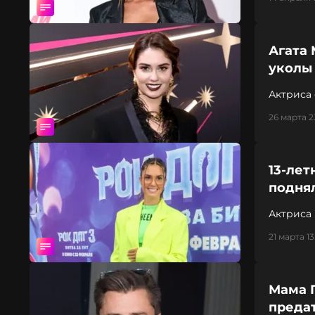
Агата
уколы
Актриса
26 марта 2
13-ле
подня
Актриса
21 марта 13
Мама 
предат