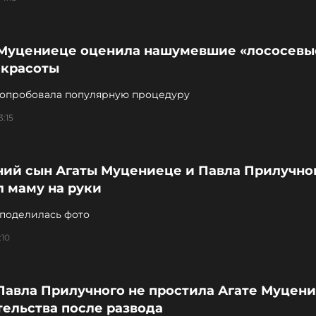
 Муцениеце оценила нашумевшие «лососевы
 красоты
 опробовала популярную процедуру
3:15
тний сын Агаты Муцениеце и Павла Прилучно
л маму на руки
 поделилась фото
:10
Павла Прилучного не простила Агате Муцен
ельства после развода