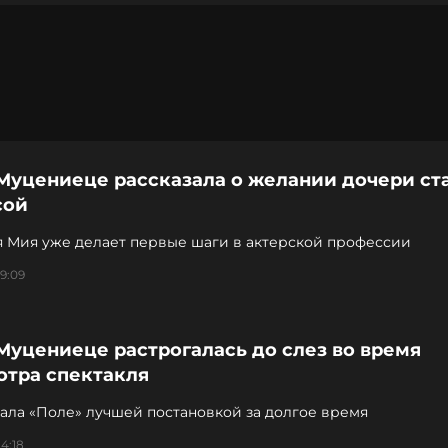
Муцениеце рассказала о желании дочери ст
сой
я Мия уже делает первые шаги в актерской профессии
19:09
Муцениеце растрогалась до слез во время
отра спектакля
ала «Поле» лучшей постановкой за долгое время
4:18