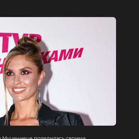
та Муцениеце поделилась своими