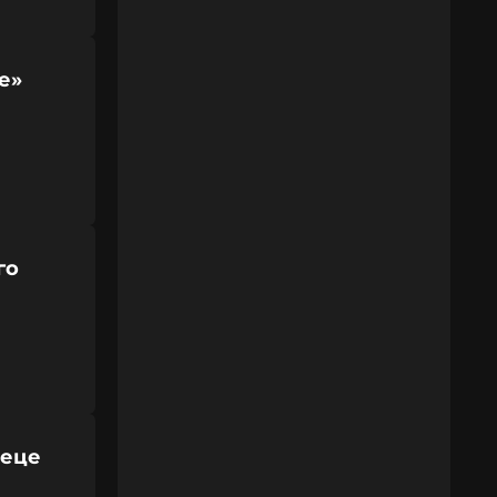
е»
го
иеце