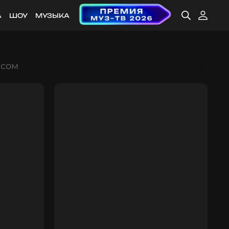
А
ШОУ
МУЗЫКА
есом