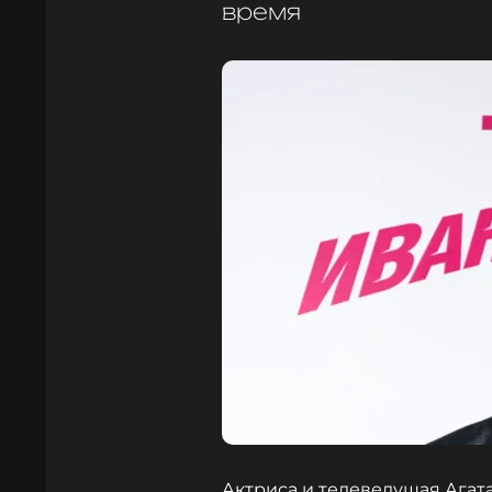
время
Актриса и телеведущая Ага