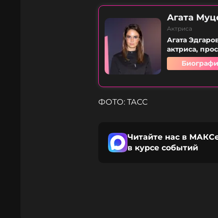
Агата Муц
Актриса
Агата Эдгаро
актриса, про
Биографи
ФОТО: ТАСС
Читайте нас в МАКСе
в курсе событий