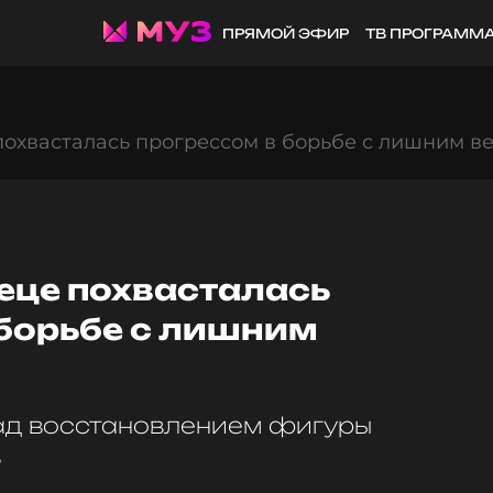
ПРЯМОЙ ЭФИР
ТВ ПРОГРАММ
охвасталась прогрессом в борьбе с лишним в
еце похвасталась
 борьбе с лишним
ад восстановлением фигуры
в