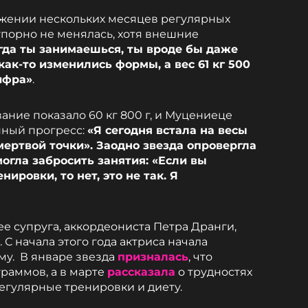
яжении нескольких месяцев регулярных
упорно не менялась, хотя внешние
гда ты занимаешься, ты вроде бы даже
ак-то изменились формы, а вес 61 кг 500
ифра»
.
ание показало 60 кг 800 г, и Муцениеце
нный прогресс:
«Я сегодня встала на весы
мертвой точки». Заодно звезда опровергла
огла забросить занятия: «Если вы
нировки, то нет, это не так. Я
ее супруга, аккордеониста Петра Дранги,
. С начала этого года актриса начала
му. В январе звезда
призналась
, что
раммов, а в марте
рассказала
о трудностях
регулярные тренировки и диету.