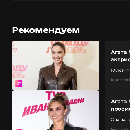
Рекомендуем
Агата 
актри
10-летня
16 апреля 
Агата 
просм
Она назв
14 апреля 1