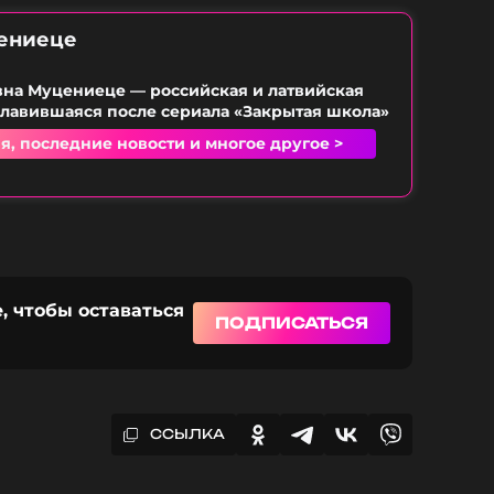
ениеце
вна Муцениеце — российская и латвийская
славившаяся после сериала «Закрытая школа»
я, последние новости и многое другое >
, чтобы оставаться
ПОДПИСАТЬСЯ
ССЫЛКА