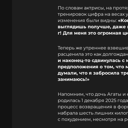
По словам актрисы, на прот
тренировок цифра на весах 
изменения были видны:
«Ко
выглядишь получше, даже к
г! Для меня это огромная ц
Теперь же утреннее взвешив
расценила это как долгожда
и наконец-то сдвинулась с 
предположения о том, что м
думали, что я забросила тре
занимаюсь!»
Напомним, что дочь Агаты и 
родилась 1 декабря 2025 года
процесс возвращения в фор
набрала шесть лишних килог
с похудением, несмотря на 