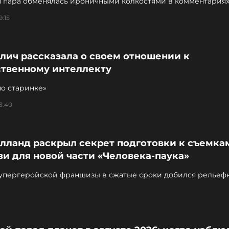
я пара обменялась ироничными колкостями в комментариях
9:15
лич рассказала о своем отношении к
ственному интеллекту
по старинке»
3:40
лланд раскрыл секрет подготовки к съемка
и для новой части «Человека-паука»
супергеройской франшизы в сжатые сроки добился рельеф