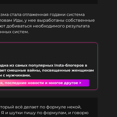
зма стала отлаженная годами система
словам Иды, у нее выработаны собственные
ют добиваться необходимого результата
нных систем.
одна из самых популярных Insta-блогеров в
мает смешные вайны, посвященные женщинам
м с мужчинами.
я, последние новости и многое другое >
который всё делает по формуле некой,
 Я и шутки пишу по формулам, и говорю