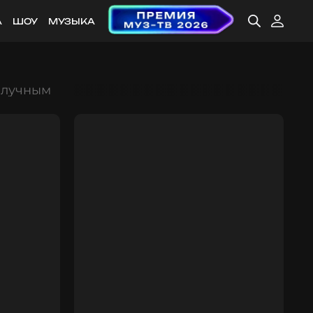
А
ШОУ
МУЗЫКА
илучным