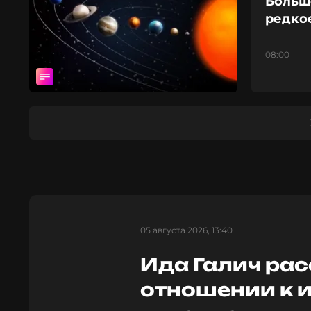
Большо
редко
08:00
05 августа 2026, 13:40
Ида Галич рас
отношении к 