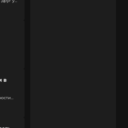
 друг у
м в
ности