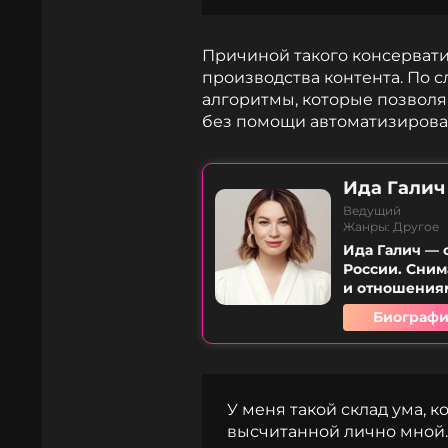
Причиной такого консервати
производства контента. По 
алгоритмы, которые позволя
без помощи автоматизирова
Ида Галич
Ведущий
Жанры: Другое
Ида Галич — 
России. Сни
и отношения
Биографи
У меня такой склад ума, 
высчитанной лично мной.