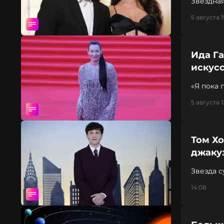
Звездна
друга
5 августа 1
Ида Га
искус
«Я пока 
5 августа 1
Том Хо
джакуз
Звезда 
мышц
14:08