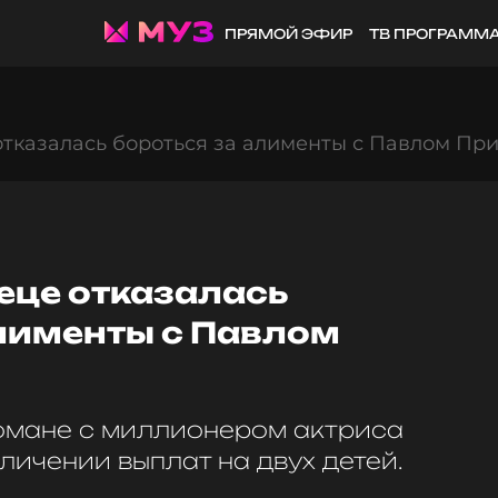
ПРЯМОЙ ЭФИР
ТВ ПРОГРАММ
отказалась бороться за алименты с Павлом Пр
еце отказалась
алименты с Павлом
омане с миллионером актриса
личении выплат на двух детей.