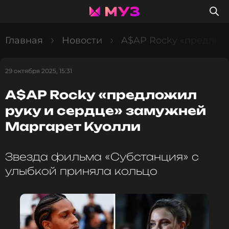
Главная
Новости
A$AP Rocky «предлож
29 октября 2025, 15:31
A$AP Rocky «предложил
руку и сердце» замужней
Маргарет Куолли
Звезда фильма «Субстанция» с
улыбкой приняла кольцо