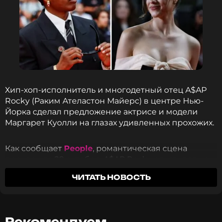
Хип-хоп-исполнитель и многодетный отец A$AP
Rocky (Раким Ателастон Майерс) в центре Нью-
Йорка сделал предложение актрисе и модели
Маргарет Куолли на глазах удивленных прохожих.
Как сообщает
People
, романтическая сцена
произошла 28 октября. A$AP Rocky опустился на
одно колено и преподнес Куолли кольцо со
ЧИТАТЬ НОВОСТЬ
сверкающим камнем. Однако это было не в
серьез: оба артиста были задействованы в съемке
в рамках очередной рекламной кампании
модного дома Chanel.
Рекомендуем