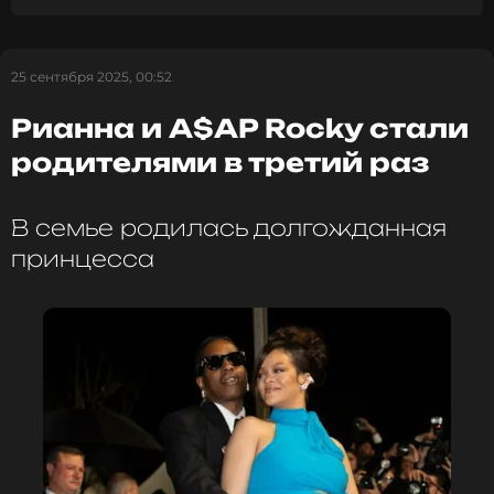
25 сентября 2025, 00:52
Рианна и A$AP Rocky стали
родителями в третий раз
В семье родилась долгожданная
принцесса
Поклонники рэпера и певицы Рианны сперва
испугались, но теперь шутят, что A$AP Rocky
может «получить от нее нагоняй». Пара пока
официально не оформила отношения, несмотря
на рождение трех общих детей, поэтому фанаты
надеются, что съемки рекламы подтолкнут A$AP
Rocky к помолвке с Рианной.