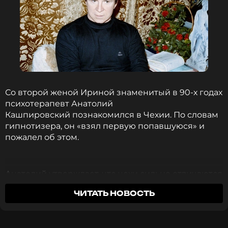
Со второй женой Ириной знаменитый в 90-х годах
психотерапевт Анатолий
Кашпировский познакомился в Чехии. По словам
гипнотизера, он «взял первую попавшуюся» и
пожалел об этом.
Анатолий утверждает, что чехи сильно отличаются
от россиян, поэтому затея с женитьбой была
ЧИТАТЬ НОВОСТЬ
откровенной глупостью с его стороны. «До сих
пор каюсь», — рассказал Кашпировский в
интервью изданию
«КП»
.