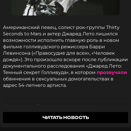
изъятию. Также сообщается, что ранее Кортни Лав
предпринимала попытки добиться уничтожения
фотографий с места гибели супруга из-за риска
их утечки, однако и в этом запросе ей было
Американский певец, солист рок-группы Thirty
отказано.
Seconds to Mars и актер Джаред Лето лишился
возможности исполнить главную роль в новом
В итоге, спустя годы, в 2014 году,
фильме голливудского режиссера Барри
правоохранительные органы были вынуждены
Левинсона («Правосудие для всех», «Человек
опубликовать часть снимков после проведения
дождя»). Это произошло вскоре после публикации
повторной проверки дела. Расследование, как и
документального расследования «Джаред Лето:
прежде, не выявило оснований для изменения
Темный секрет Голливуда», в котором
прозвучали
официальной версии о самоубийстве Курта
обвинения в сексуальных домогательствах в
Кобейна, ушедшего из жизни в апреле 1994 года в
адрес 54-летнего артиста.
возрасте 27 лет.
Ранее Кортни Лав
пожаловалась
на назойливое
Кандидатуре Лето решили не отдавать
внимание со стороны фанатов Дэйва Грола —
предпочтение во время кастинга в политический
ЧИТАТЬ НОВОСТЬ
бывшего барабанщика группы Nirvana и
триллер «Убийство» (Assassination). Об этом
нынешнего лидера коллектива Foo Fighters.
сообщило издание
Page Six
со ссылкой на