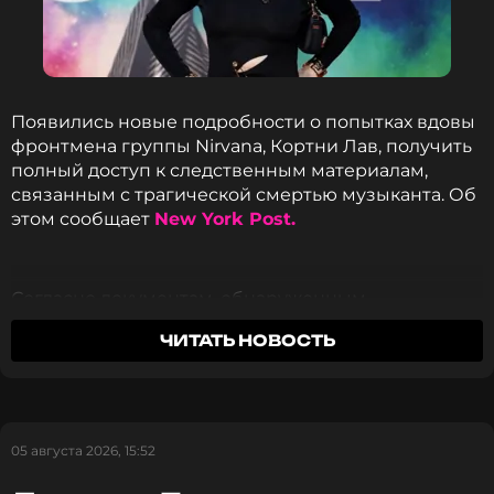
ССЫЛКА
Появились новые подробности о попытках вдовы
фронтмена группы Nirvana, Кортни Лав, получить
полный доступ к следственным материалам,
связанным с трагической смертью музыканта. Об
этом сообщает
New York Post.
Согласно документам, обнаруженным
исследователями проекта «Who Killed Kurt?», в
ЧИТАТЬ НОВОСТЬ
октябре 1995 года (спустя полтора года после
смерти артиста) адвокат певицы Брайан Колуччо
направил официальный запрос начальнику
полиции Сиэтла Норму Стамперу.
05 августа 2026, 15:52
В письме юрист потребовал передать семье