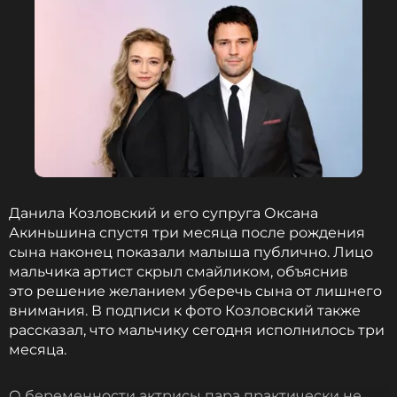
назначена проверка, и если изложенные в
петиции факты найдут подтверждение, то
виновные понесут наказание. Если же нет, то
новая администрация имеет право подавать на
зачинщиков «смуты» иск о защите чести и
достоинства в суд.
Фото: Светлана Соколова/ИТАР-ТАСС
Читайте нас в Телеграме, чтобы
Данила Козловский и его супруга Оксана
оставаться в курсе событий
Акиньшина спустя три месяца после рождения
сына наконец показали малыша публично. Лицо
мальчика артист скрыл смайликом, объяснив
ПОДПИСАТЬСЯ
это решение желанием уберечь сына от лишнего
внимания. В подписи к фото Козловский также
рассказал, что мальчику сегодня исполнилось три
месяца.
ССЫЛКА
О беременности актрисы пара практически не