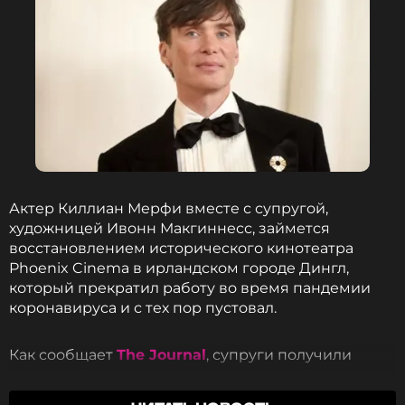
Актер Киллиан Мерфи вместе с супругой,
художницей Ивонн Макгиннесс, займется
ФОТО: Instagram* Данилы Козловского
восстановлением исторического кинотеатра
Phoenix Cinema в ирландском городе Дингл,
У 39-летней Акиньшиной, помимо Лео, есть еще
который прекратил работу во время пандемии
трое детей: 17-летний Филипп от первого брака, а
коронавируса и с тех пор пустовал.
также 13-летний Константин и девятилетняя
Эмми, рожденные во втором браке с продюсером
Как сообщает
The Journal
, супруги получили
Арчилом Геловани. У Козловского, в свою очередь,
окончательное разрешение на реконструкцию
растет дочь Ода-Валентина от прежних
здания после того, как проект одобрила
отношений с актрисой Ольгой Зуевой.