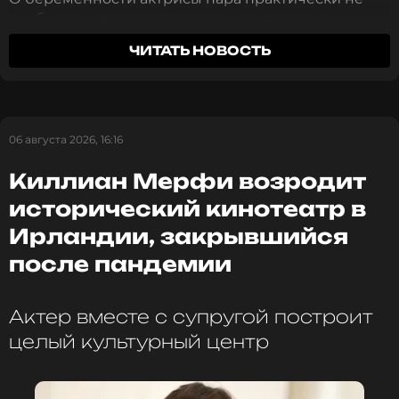
сообщала, хотя предположения о пополнении в
семье появлялись в прессе задолго до родов. Тем
ЧИТАТЬ НОВОСТЬ
не менее сейчас Козловский и Акиньшина стали
чаще упоминать сына в социальных сетях, чего
ранее избегали.
06 августа 2026, 16:16
Киллиан Мерфи возродит
исторический кинотеатр в
Ирландии, закрывшийся
после пандемии
Актер вместе с супругой построит
целый культурный центр